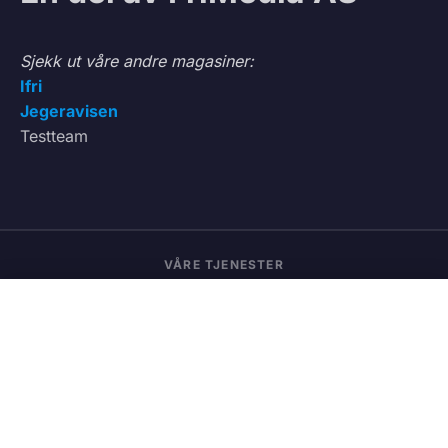
Sjekk ut våre andre magasiner:
Ifri
Jegeravisen
Testteam
VÅRE TJENESTER
0
Vedbod.no
Kjøp og salg av ved
Vedmatch.se
Kjøp og salg av ved – Sverige
Lastet.no
Frakt og transport