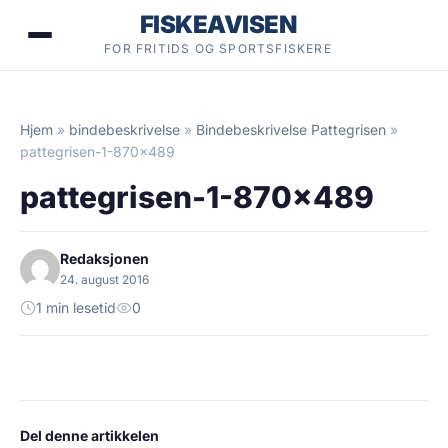
Hopp
FISKEAVISEN
til
FOR FRITIDS OG SPORTSFISKERE
innhold
Hjem
»
bindebeskrivelse
»
Bindebeskrivelse Pattegrisen
»
pattegrisen-1-870×489
pattegrisen-1-870×489
Redaksjonen
24. august 2016
1 min lesetid
0
Del denne artikkelen