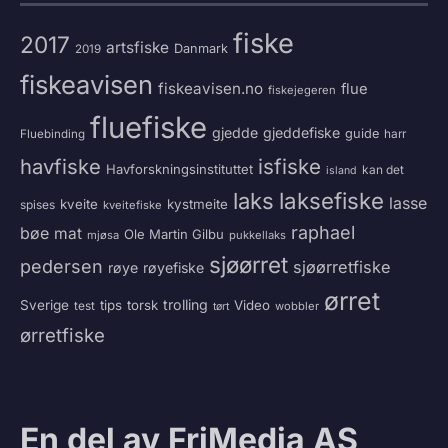
fiske
2017
artsfiske
Danmark
2019
fiskeavisen
fiskeavisen.no
flue
fiskejegeren
fluefiske
gjedde
gjeddefiske
guide
harr
Fluebinding
havfiske
isfiske
Havforskningsinstituttet
kan det
island
laksefiske
laks
lasse
kveite
kystmeite
spises
kveitefiske
raphael
bøe
mat
Ole Martin Gilbu
mjøsa
pukkellaks
sjøørret
pedersen
sjøørretfiske
røye
røyefiske
ørret
trolling
Sverige
tips
torsk
Video
test
wobbler
tørt
ørretfiske
En del av FriMedia AS