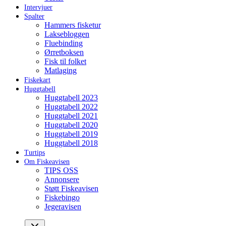
Intervjuer
Spalter
Hammers fisketur
Laksebloggen
Fluebinding
Ørretboksen
Fisk til folket
Matlaging
Fiskekart
Huggtabell
Huggtabell 2023
Huggtabell 2022
Huggtabell 2021
Huggtabell 2020
Huggtabell 2019
Huggtabell 2018
Turtips
Om Fiskeavisen
TIPS OSS
Annonsere
Støtt Fiskeavisen
Fiskebingo
Jegeravisen