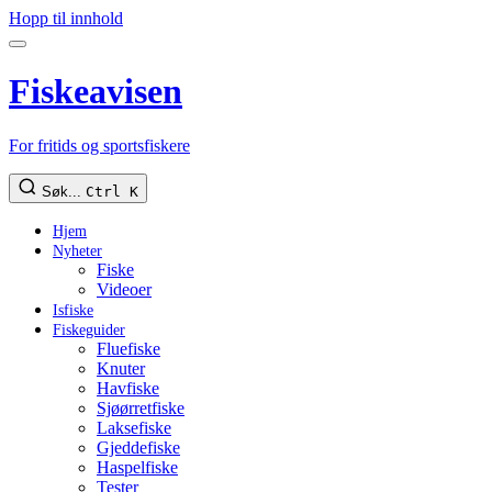
Hopp til innhold
Fiskeavisen
For fritids og sportsfiskere
Søk...
Ctrl K
Hjem
Nyheter
Fiske
Videoer
Isfiske
Fiskeguider
Fluefiske
Knuter
Havfiske
Sjøørretfiske
Laksefiske
Gjeddefiske
Haspelfiske
Tester