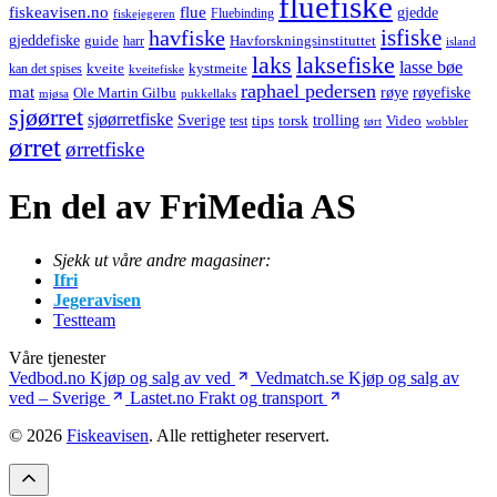
fluefiske
fiskeavisen.no
flue
gjedde
fiskejegeren
Fluebinding
havfiske
isfiske
gjeddefiske
Havforskningsinstituttet
guide
harr
island
laks
laksefiske
lasse bøe
kveite
kystmeite
kan det spises
kveitefiske
raphael pedersen
mat
røye
røyefiske
Ole Martin Gilbu
mjøsa
pukkellaks
sjøørret
sjøørretfiske
trolling
Sverige
tips
torsk
Video
test
wobbler
tørt
ørret
ørretfiske
En del av FriMedia AS
Sjekk ut våre andre magasiner:
Ifri
Jegeravisen
Testteam
Våre tjenester
Vedbod.no
Kjøp og salg av ved
Vedmatch.se
Kjøp og salg av
ved – Sverige
Lastet.no
Frakt og transport
© 2026
Fiskeavisen
. Alle rettigheter reservert.