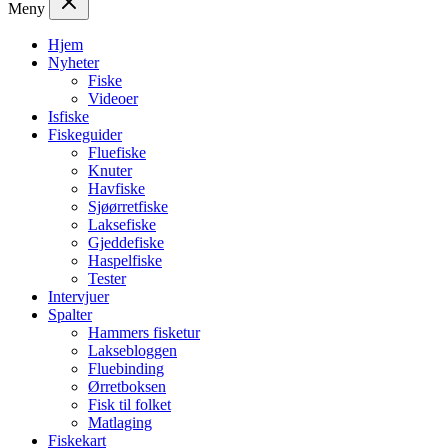
Meny
Hjem
Nyheter
Fiske
Videoer
Isfiske
Fiskeguider
Fluefiske
Knuter
Havfiske
Sjøørretfiske
Laksefiske
Gjeddefiske
Haspelfiske
Tester
Intervjuer
Spalter
Hammers fisketur
Laksebloggen
Fluebinding
Ørretboksen
Fisk til folket
Matlaging
Fiskekart