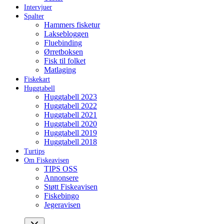
Intervjuer
Spalter
Hammers fisketur
Laksebloggen
Fluebinding
Ørretboksen
Fisk til folket
Matlaging
Fiskekart
Huggtabell
Huggtabell 2023
Huggtabell 2022
Huggtabell 2021
Huggtabell 2020
Huggtabell 2019
Huggtabell 2018
Turtips
Om Fiskeavisen
TIPS OSS
Annonsere
Støtt Fiskeavisen
Fiskebingo
Jegeravisen