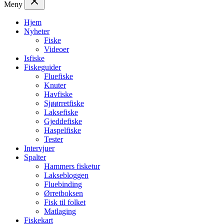
Meny
Hjem
Nyheter
Fiske
Videoer
Isfiske
Fiskeguider
Fluefiske
Knuter
Havfiske
Sjøørretfiske
Laksefiske
Gjeddefiske
Haspelfiske
Tester
Intervjuer
Spalter
Hammers fisketur
Laksebloggen
Fluebinding
Ørretboksen
Fisk til folket
Matlaging
Fiskekart