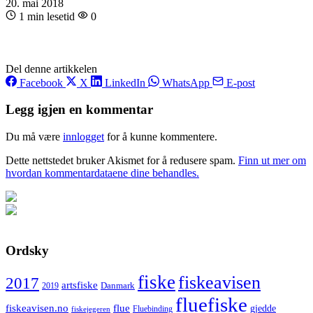
20. mai 2018
1 min lesetid
0
Del denne artikkelen
Facebook
X
LinkedIn
WhatsApp
E-post
Legg igjen en kommentar
Du må være
innlogget
for å kunne kommentere.
Dette nettstedet bruker Akismet for å redusere spam.
Finn ut mer om
hvordan kommentardataene dine behandles.
Ordsky
fiske
fiskeavisen
2017
artsfiske
Danmark
2019
fluefiske
fiskeavisen.no
flue
gjedde
fiskejegeren
Fluebinding