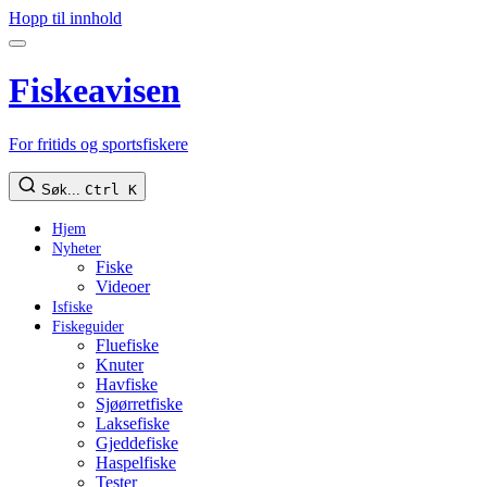
Hopp til innhold
Fiskeavisen
For fritids og sportsfiskere
Søk...
Ctrl K
Hjem
Nyheter
Fiske
Videoer
Isfiske
Fiskeguider
Fluefiske
Knuter
Havfiske
Sjøørretfiske
Laksefiske
Gjeddefiske
Haspelfiske
Tester