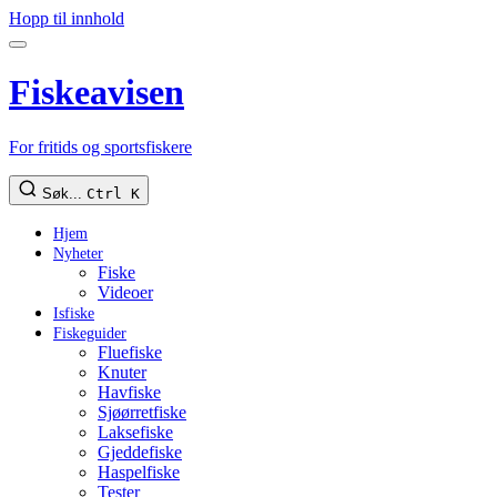
Hopp til innhold
Fiskeavisen
For fritids og sportsfiskere
Søk...
Ctrl K
Hjem
Nyheter
Fiske
Videoer
Isfiske
Fiskeguider
Fluefiske
Knuter
Havfiske
Sjøørretfiske
Laksefiske
Gjeddefiske
Haspelfiske
Tester