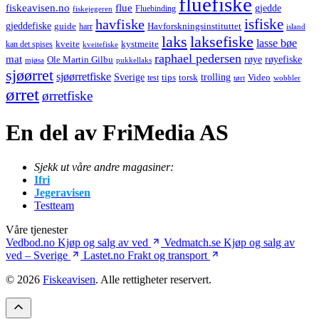
fluefiske
fiskeavisen.no
flue
gjedde
fiskejegeren
Fluebinding
havfiske
isfiske
gjeddefiske
Havforskningsinstituttet
guide
harr
island
laks
laksefiske
lasse bøe
kveite
kystmeite
kan det spises
kveitefiske
raphael pedersen
mat
røye
røyefiske
Ole Martin Gilbu
mjøsa
pukkellaks
sjøørret
sjøørretfiske
trolling
Sverige
tips
torsk
Video
test
wobbler
tørt
ørret
ørretfiske
En del av FriMedia AS
Sjekk ut våre andre magasiner:
Ifri
Jegeravisen
Testteam
Våre tjenester
Vedbod.no
Kjøp og salg av ved
Vedmatch.se
Kjøp og salg av
ved – Sverige
Lastet.no
Frakt og transport
© 2026
Fiskeavisen
. Alle rettigheter reservert.