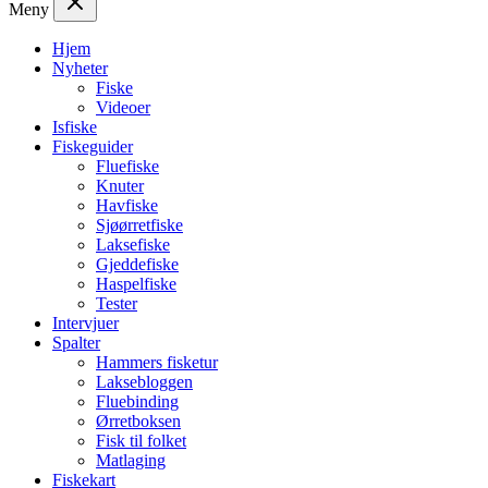
Meny
Hjem
Nyheter
Fiske
Videoer
Isfiske
Fiskeguider
Fluefiske
Knuter
Havfiske
Sjøørretfiske
Laksefiske
Gjeddefiske
Haspelfiske
Tester
Intervjuer
Spalter
Hammers fisketur
Laksebloggen
Fluebinding
Ørretboksen
Fisk til folket
Matlaging
Fiskekart