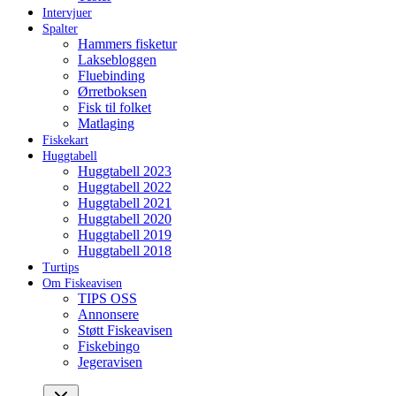
Intervjuer
Spalter
Hammers fisketur
Laksebloggen
Fluebinding
Ørretboksen
Fisk til folket
Matlaging
Fiskekart
Huggtabell
Huggtabell 2023
Huggtabell 2022
Huggtabell 2021
Huggtabell 2020
Huggtabell 2019
Huggtabell 2018
Turtips
Om Fiskeavisen
TIPS OSS
Annonsere
Støtt Fiskeavisen
Fiskebingo
Jegeravisen