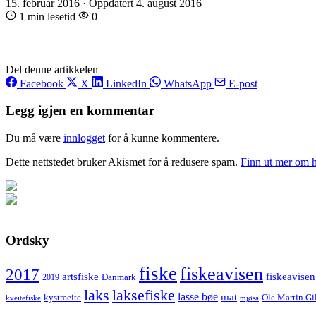
15. februar 2016
·
Oppdatert 4. august 2016
1 min lesetid
0
Del denne artikkelen
Facebook
X
LinkedIn
WhatsApp
E-post
Legg igjen en kommentar
Du må være
innlogget
for å kunne kommentere.
Dette nettstedet bruker Akismet for å redusere spam.
Finn ut mer om 
Ordsky
fiske
fiskeavisen
2017
artsfiske
fiskeavisen
Danmark
2019
laks
laksefiske
lasse bøe
mat
kystmeite
Ole Martin Gi
kveitefiske
mjøsa