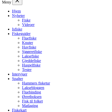
Meny
Hjem
Nyheter
Fiske
Videoer
Isfiske
Fiskeguider
Fluefiske
Knuter
Havfiske
Sjøørretfiske
Laksefiske
Gjeddefiske
Haspelfiske
Tester
Intervjuer
Spalter
Hammers fisketur
Laksebloggen
Fluebinding
Ørretboksen
Fisk til folket
Matlaging
Fiskekart