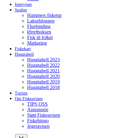
Intervjuer
Spalter
Hammers fisketur
Laksebloggen
Fluebinding
Ørretboksen
Fisk til folket
Matlaging
Fiskekart
Huggtabell
Huggtabell 2023
Huggtabell 2022
Huggtabell 2021
Huggtabell 2020
Huggtabell 2019
Huggtabell 2018
Turtips
Om Fiskeavisen
TIPS OSS
Annonsere
Støtt Fiskeavisen
Fiskebingo
Jegeravisen