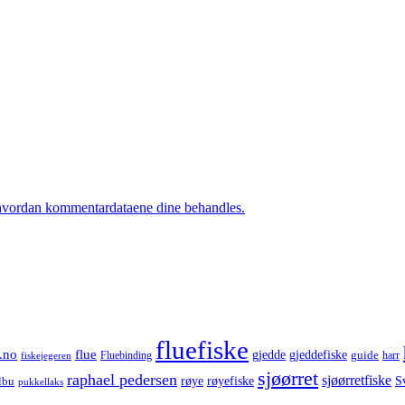
hvordan kommentardataene dine behandles.
fluefiske
.no
flue
gjedde
gjeddefiske
guide
harr
fiskejegeren
Fluebinding
sjøørret
raphael pedersen
sjøørretfiske
røye
røyefiske
lbu
S
pukkellaks