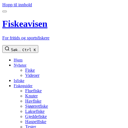
Hopp til innhold
Fiskeavisen
For fritids og sportsfiskere
Søk...
Ctrl K
Hjem
Nyheter
Fiske
Videoer
Isfiske
Fiskeguider
Fluefiske
Knuter
Havfiske
Sjøørretfiske
Laksefiske
Gjeddefiske
Haspelfiske
Tester