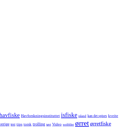
havfiske
isfiske
Havforskningsinstituttet
kveite
kan det spises
island
ørret
ørretfiske
trolling
verige
tips
torsk
Video
test
wobbler
tørt