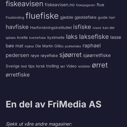
fiskeavisen
fiskeavisen.no
flue
fiskejegeren
fluefiske
gjedde
gjeddefiske
guide
harr
Fluebinding
havfiske
isfiske
Havforskningsinstituttet
kan det
island
laksefiske
laks
lasse
kveite
kystmeite
spises
kveitefiske
raphael
bøe
mat
Ole Martin Gilbu
mjøsa
pukkellaks
sjøørret
pedersen
sjøørretfiske
røye
røyefiske
ørret
trolling
Sverige
tips
torsk
Video
test
wobbler
tørt
ørretfiske
En del av FriMedia AS
Sjekk ut våre andre magasiner: