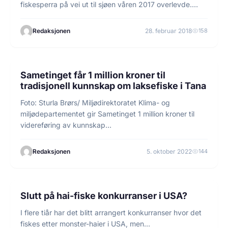
fiskesperra på vei ut til sjøen våren 2017 overlevde.…
Redaksjonen
28. februar 2018
158
2 min lesetid
NYHETER
Sametinget får 1 million kroner til
tradisjonell kunnskap om laksefiske i Tana
Foto: Sturla Brørs/ Miljødirektoratet Klima- og
miljødepartementet gir Sametinget 1 million kroner til
videreføring av kunnskap…
Redaksjonen
5. oktober 2022
144
1 min lesetid
FISKE
Slutt på hai-fiske konkurranser i USA?
I flere tiår har det blitt arrangert konkurranser hvor det
fiskes etter monster-haier i USA, men…