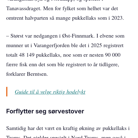
Tanavassdraget. Men for fylket som helhet var det
omtrent halvparten så mange pukkellaks som i 2023.
– Størst var nedgangen i Øst-Finnmark. I elvene som
munner ut i Varangerfjorden ble det i 2025 registrert
totalt 48 149 pukkellaks, noe som er nesten 90 000
færre fisk enn det som ble registrert to år tidligere,
forklarer Berntsen.
Guide til å velge riktig hodelykt
Forflytter seg sørvestover
Samtidig har det vært en kraftig økning av pukkellaks i
Troms. Det gjelder spesielt i Nord-Troms, men også i