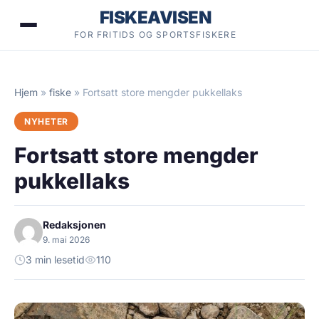
Hopp
FISKEAVISEN
til
FOR FRITIDS OG SPORTSFISKERE
innhold
Hjem
»
fiske
»
Fortsatt store mengder pukkellaks
NYHETER
Fortsatt store mengder
pukkellaks
Redaksjonen
9. mai 2026
3 min lesetid
110