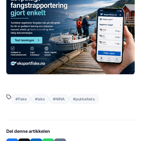
#fiske
#laks
#NINA
#pukkellaks
Del denne artikkelen