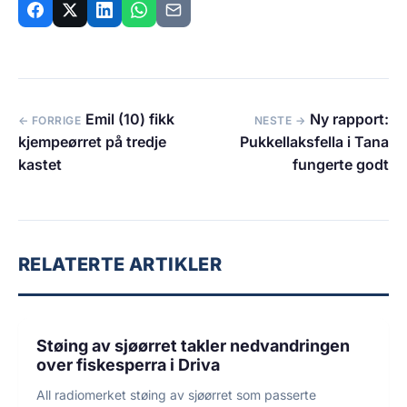
Emil (10) fikk
Ny rapport:
← FORRIGE
NESTE →
kjempeørret på tredje
Pukkellaksfella i Tana
kastet
fungerte godt
RELATERTE ARTIKLER
7 min lesetid
MILJØ
Støing av sjøørret takler nedvandringen
over fiskesperra i Driva
All radiomerket støing av sjøørret som passerte