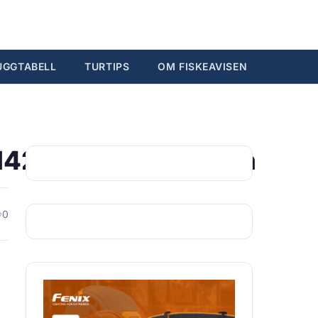
Søk...
Ctrl K
UGGTABELL
TURTIPS
OM FISKEAVISEN
14203030944996_n
0