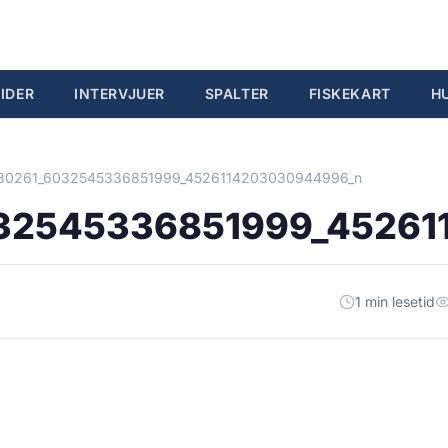
IDER
INTERVJUER
SPALTER
FISKEKART
H
30261_6032545336851999_4526114203030944996_n
32545336851999_45261
1 min lesetid