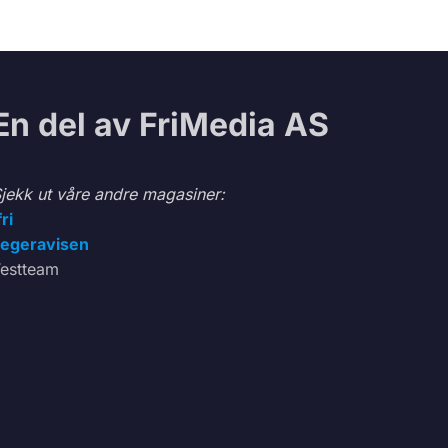
En del av FriMedia AS
jekk ut våre andre magasiner:
fri
egeravisen
estteam