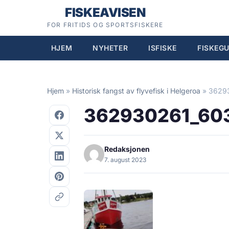
Hopp
FISKEAVISEN
til
FOR FRITIDS OG SPORTSFISKERE
innhold
HJEM
NYHETER
ISFISKE
FISKEGU
Hjem
»
Historisk fangst av flyvefisk i Helgeroa
»
3629
362930261_60
Redaksjonen
7. august 2023