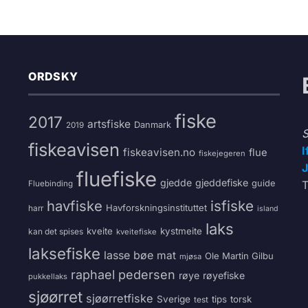
ORDSKY
fiske
2017
artsfiske
Danmark
2019
S
fiskeavisen
I
fiskeavisen.no
flue
fiskejegeren
J
fluefiske
gjedde
gjeddefiske
guide
T
Fluebinding
havfiske
isfiske
Havforskningsinstituttet
harr
island
laks
kveite
kystmeite
kan det spises
kveitefiske
laksefiske
lasse bøe
mat
Ole Martin Gilbu
mjøsa
raphael pedersen
røye
røyefiske
pukkellaks
sjøørret
sjøørretfiske
Sverige
tips
torsk
test