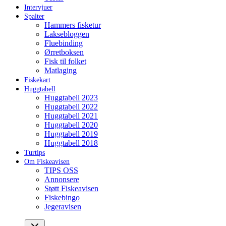
Intervjuer
Spalter
Hammers fisketur
Laksebloggen
Fluebinding
Ørretboksen
Fisk til folket
Matlaging
Fiskekart
Huggtabell
Huggtabell 2023
Huggtabell 2022
Huggtabell 2021
Huggtabell 2020
Huggtabell 2019
Huggtabell 2018
Turtips
Om Fiskeavisen
TIPS OSS
Annonsere
Støtt Fiskeavisen
Fiskebingo
Jegeravisen