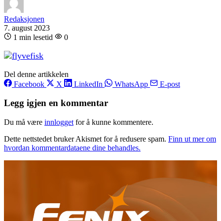
Redaksjonen
7. august 2023
1 min lesetid
0
Del denne artikkelen
Facebook
X
LinkedIn
WhatsApp
E-post
Legg igjen en kommentar
Du må være
innlogget
for å kunne kommentere.
Dette nettstedet bruker Akismet for å redusere spam.
Finn ut mer om
hvordan kommentardataene dine behandles.