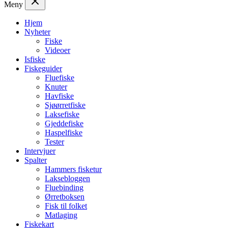
Meny
Hjem
Nyheter
Fiske
Videoer
Isfiske
Fiskeguider
Fluefiske
Knuter
Havfiske
Sjøørretfiske
Laksefiske
Gjeddefiske
Haspelfiske
Tester
Intervjuer
Spalter
Hammers fisketur
Laksebloggen
Fluebinding
Ørretboksen
Fisk til folket
Matlaging
Fiskekart