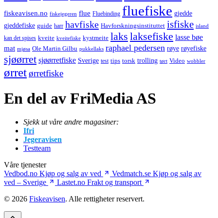
fluefiske
fiskeavisen.no
flue
gjedde
fiskejegeren
Fluebinding
havfiske
isfiske
gjeddefiske
Havforskningsinstituttet
guide
harr
island
laks
laksefiske
lasse bøe
kveite
kystmeite
kan det spises
kveitefiske
raphael pedersen
mat
røye
røyefiske
Ole Martin Gilbu
mjøsa
pukkellaks
sjøørret
sjøørretfiske
trolling
Sverige
tips
torsk
Video
test
wobbler
tørt
ørret
ørretfiske
En del av FriMedia AS
Sjekk ut våre andre magasiner:
Ifri
Jegeravisen
Testteam
Våre tjenester
Vedbod.no
Kjøp og salg av ved
Vedmatch.se
Kjøp og salg av
ved – Sverige
Lastet.no
Frakt og transport
© 2026
Fiskeavisen
. Alle rettigheter reservert.