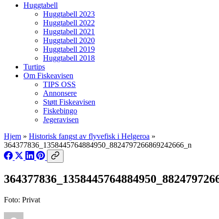
Huggtabell
Huggtabell 2023
Huggtabell 2022
Huggtabell 2021
Huggtabell 2020
Huggtabell 2019
Huggtabell 2018
Turtips
Om Fiskeavisen
TIPS OSS
Annonsere
Støtt Fiskeavisen
Fiskebingo
Jegeravisen
Hjem
»
Historisk fangst av flyvefisk i Helgeroa
»
364377836_1358445764884950_8824797266869242666_n
364377836_1358445764884950_882479726
Foto: Privat