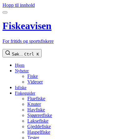
Hopp til innhold
Fiskeavisen
For fritids og sportsfiskere
Søk...
Ctrl K
Hjem
Nyheter
Fiske
Videoer
Isfiske
Fiskeguider
Fluefiske
Knuter
Havfiske
Sjøørretfiske
Laksefiske
Gjeddefiske
Haspelfiske
Tester