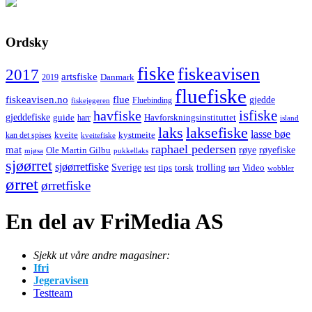
Ordsky
fiske
fiskeavisen
2017
artsfiske
Danmark
2019
fluefiske
fiskeavisen.no
flue
gjedde
fiskejegeren
Fluebinding
havfiske
isfiske
gjeddefiske
Havforskningsinstituttet
guide
harr
island
laks
laksefiske
lasse bøe
kveite
kystmeite
kan det spises
kveitefiske
raphael pedersen
mat
røye
røyefiske
Ole Martin Gilbu
mjøsa
pukkellaks
sjøørret
sjøørretfiske
trolling
Sverige
tips
torsk
Video
test
wobbler
tørt
ørret
ørretfiske
En del av FriMedia AS
Sjekk ut våre andre magasiner:
Ifri
Jegeravisen
Testteam