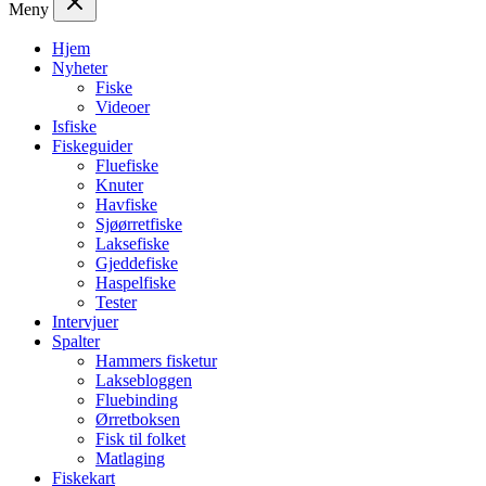
Meny
Hjem
Nyheter
Fiske
Videoer
Isfiske
Fiskeguider
Fluefiske
Knuter
Havfiske
Sjøørretfiske
Laksefiske
Gjeddefiske
Haspelfiske
Tester
Intervjuer
Spalter
Hammers fisketur
Laksebloggen
Fluebinding
Ørretboksen
Fisk til folket
Matlaging
Fiskekart