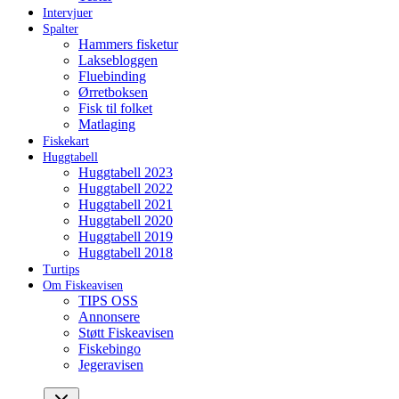
Intervjuer
Spalter
Hammers fisketur
Laksebloggen
Fluebinding
Ørretboksen
Fisk til folket
Matlaging
Fiskekart
Huggtabell
Huggtabell 2023
Huggtabell 2022
Huggtabell 2021
Huggtabell 2020
Huggtabell 2019
Huggtabell 2018
Turtips
Om Fiskeavisen
TIPS OSS
Annonsere
Støtt Fiskeavisen
Fiskebingo
Jegeravisen