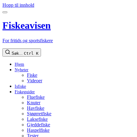
Hopp til innhold
Fiskeavisen
For fritids og sportsfiskere
Søk...
Ctrl K
Hjem
Nyheter
Fiske
Videoer
Isfiske
Fiskeguider
Fluefiske
Knuter
Havfiske
Sjøørretfiske
Laksefiske
Gjeddefiske
Haspelfiske
Tester