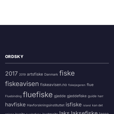
ORDSKY
fiske
2017
artsfiske
Danmark
2019
fiskeavisen
fiskeavisen.no
flue
fiskejegeren
fluefiske
gjedde
gjeddefiske
guide
harr
Fluebinding
havfiske
isfiske
Havforskningsinstituttet
kan det
island
laksefiske
laks
lasse
kveite
kystmeite