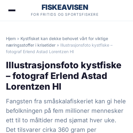
Hopp
FISKEAVISEN
til
FOR FRITIDS OG SPORTSFISKERE
innhold
Hjem
»
Kystfisket kan dekke behovet vårt for viktige
næringsstoffer i krisetider
»
Illustrasjonsfoto kystfiske –
fotograf Erlend Astad Lorentzen HI
Illustrasjonsfoto kystfiske
– fotograf Erlend Astad
Lorentzen HI
Fangsten fra småskalafiskeriet kan gi hele
befolkningen på fem millioner mennesker
ett til to måltider med sjømat hver uke.
Det tilsvarer cirka 360 gram per