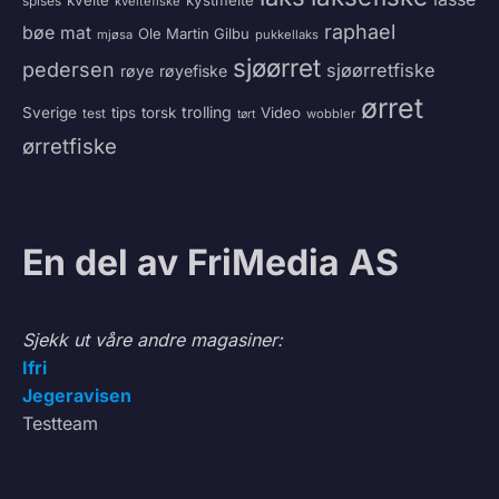
spises
kveitefiske
raphael
bøe
mat
Ole Martin Gilbu
mjøsa
pukkellaks
sjøørret
pedersen
sjøørretfiske
røye
røyefiske
ørret
trolling
Sverige
tips
torsk
Video
test
wobbler
tørt
ørretfiske
En del av FriMedia AS
Sjekk ut våre andre magasiner:
Ifri
Jegeravisen
Testteam