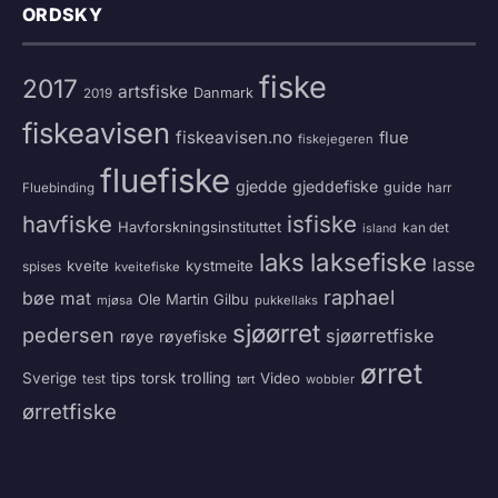
ORDSKY
fiske
2017
artsfiske
Danmark
2019
fiskeavisen
fiskeavisen.no
flue
fiskejegeren
fluefiske
gjedde
gjeddefiske
guide
harr
Fluebinding
havfiske
isfiske
Havforskningsinstituttet
kan det
island
laksefiske
laks
lasse
kveite
kystmeite
spises
kveitefiske
raphael
bøe
mat
Ole Martin Gilbu
mjøsa
pukkellaks
sjøørret
pedersen
sjøørretfiske
røye
røyefiske
ørret
trolling
Sverige
tips
torsk
Video
test
wobbler
tørt
ørretfiske