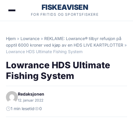
Hopp
FISKEAVISEN
til
FOR FRITIDS OG SPORTSFISKERE
innhold
Hjem
»
Lowrance
»
REKLAME: Lowrance® tilbyr refusjon på
opptil 6000 kroner ved kjøp av en HDS LIVE KARTPLOTTER
»
Lowrance HDS Ultimate Fishing System
Lowrance HDS Ultimate
Fishing System
Redaksjonen
12. januar 2022
1 min lesetid
0