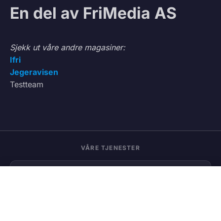
En del av FriMedia AS
Sjekk ut våre andre magasiner:
Ifri
Jegeravisen
Testteam
VÅRE TJENESTER
Vedbod.no
Kjøp og salg av ved
0
Vedmatch.se
Kjøp og salg av ved – Sverige