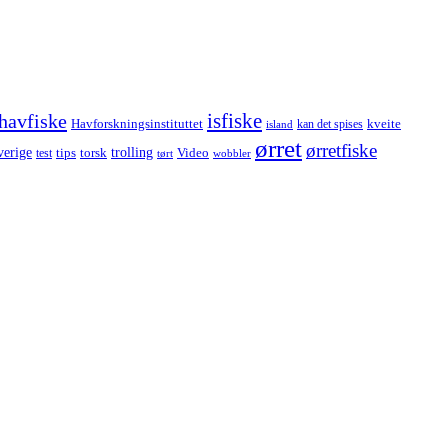
havfiske
isfiske
Havforskningsinstituttet
kveite
kan det spises
island
ørret
ørretfiske
trolling
verige
tips
torsk
Video
test
wobbler
tørt