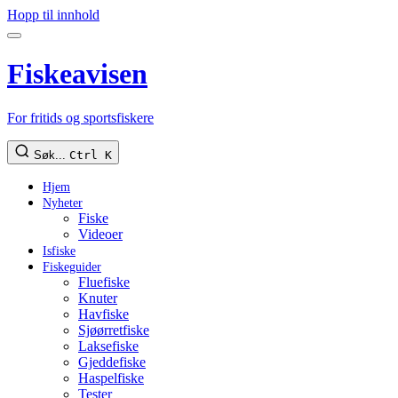
Hopp til innhold
Fiskeavisen
For fritids og sportsfiskere
Søk...
Ctrl K
Hjem
Nyheter
Fiske
Videoer
Isfiske
Fiskeguider
Fluefiske
Knuter
Havfiske
Sjøørretfiske
Laksefiske
Gjeddefiske
Haspelfiske
Tester