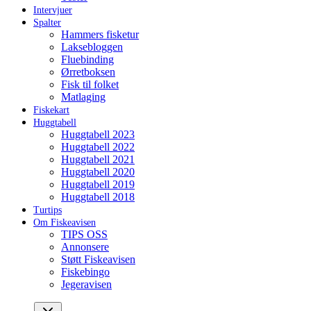
Intervjuer
Spalter
Hammers fisketur
Laksebloggen
Fluebinding
Ørretboksen
Fisk til folket
Matlaging
Fiskekart
Huggtabell
Huggtabell 2023
Huggtabell 2022
Huggtabell 2021
Huggtabell 2020
Huggtabell 2019
Huggtabell 2018
Turtips
Om Fiskeavisen
TIPS OSS
Annonsere
Støtt Fiskeavisen
Fiskebingo
Jegeravisen