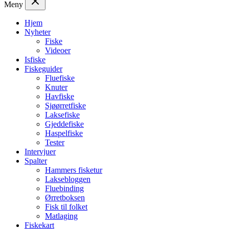
Meny
Hjem
Nyheter
Fiske
Videoer
Isfiske
Fiskeguider
Fluefiske
Knuter
Havfiske
Sjøørretfiske
Laksefiske
Gjeddefiske
Haspelfiske
Tester
Intervjuer
Spalter
Hammers fisketur
Laksebloggen
Fluebinding
Ørretboksen
Fisk til folket
Matlaging
Fiskekart