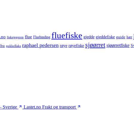
fluefiske
.no
flue
gjedde
gjeddefiske
guide
harr
fiskejegeren
Fluebinding
sjøørret
raphael pedersen
sjøørretfiske
røye
røyefiske
lbu
S
pukkellaks
– Sverige
Lastet.no
Frakt og transport