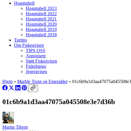
Huggtabell
Huggtabell 2023
Huggtabell 2022
Huggtabell 2021
Huggtabell 2020
Huggtabell 2019
Huggtabell 2018
Turtips
Om Fiskeavisen
TIPS OSS
Annonsere
Støtt Fiskeavisen
Fiskebingo
Jegeravisen
Hjem
»
Marble Trout og Emeralder
»
01c6b9a1d3aa47075a045508e
01c6b9a1d3aa47075a045508e3e7d36b
Martin Tilrem