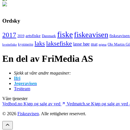
Ordsky
fiske
fiskeavisen
2017
artsfiske
fiskeavisen
Danmark
2019
laks
laksefiske
lasse bøe
mat
kystmeite
Ole Martin Gi
kveitefiske
mjøsa
En del av FriMedia AS
Sjekk ut våre andre magasiner:
Ifri
Jegeravisen
Testteam
Våre tjenester
Vedbod.no
Kjøp og salg av ved
Vedmatch.se
Kjøp og salg av ved 
© 2026
Fiskeavisen
. Alle rettigheter reservert.