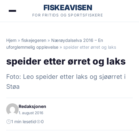
Hopp
FISKEAVISEN
til
FOR FRITIDS OG SPORTSFISKERE
innhold
Hjem
»
fiskejegeren
»
Nærøydalselva 2016 – En
uforglemmelig opplevelse
»
speider etter ørret og laks
speider etter ørret og laks
Foto: Leo speider etter laks og sjøørret i
Støa
Redaksjonen
1. august 2016
1 min lesetid
0