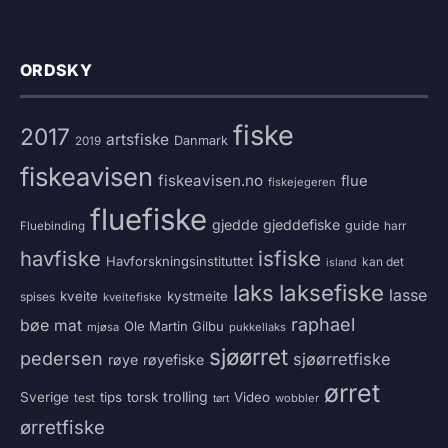
ORDSKY
fiske
2017
artsfiske
Danmark
2019
fiskeavisen
fiskeavisen.no
flue
fiskejegeren
fluefiske
gjedde
gjeddefiske
guide
harr
Fluebinding
havfiske
isfiske
Havforskningsinstituttet
kan det
island
laksefiske
laks
lasse
kveite
kystmeite
spises
kveitefiske
raphael
bøe
mat
Ole Martin Gilbu
mjøsa
pukkellaks
sjøørret
pedersen
sjøørretfiske
røye
røyefiske
ørret
trolling
Sverige
tips
torsk
Video
test
wobbler
tørt
ørretfiske