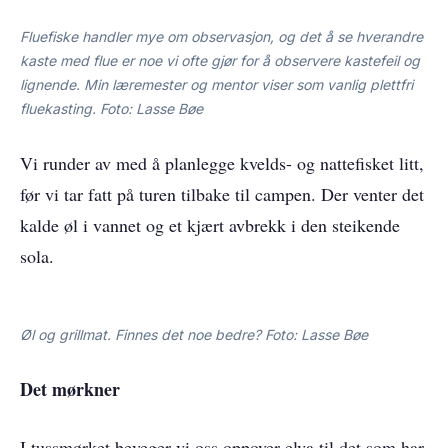
Fluefiske handler mye om observasjon, og det å se hverandre
kaste med flue er noe vi ofte gjør for å observere kastefeil og
lignende. Min læremester og mentor viser som vanlig plettfri
fluekasting. Foto: Lasse Bøe
Vi runder av med å planlegge kvelds- og nattefisket litt,
før vi tar fatt på turen tilbake til campen. Der venter det
kalde øl i vannet og et kjært avbrekk i den steikende
sola.
Øl og grillmat. Finnes det noe bedre? Foto: Lasse Bøe
Det mørkner
I tussmørket beveger vi oss oppover elva til det som har