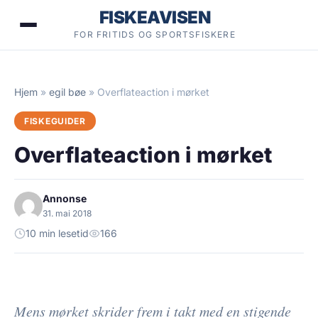
Hopp
FISKEAVISEN
til
FOR FRITIDS OG SPORTSFISKERE
innhold
Hjem
»
egil bøe
»
Overflateaction i mørket
FISKEGUIDER
Overflateaction i mørket
Annonse
31. mai 2018
10 min lesetid
166
Mens mørket skrider frem i takt med en stigende