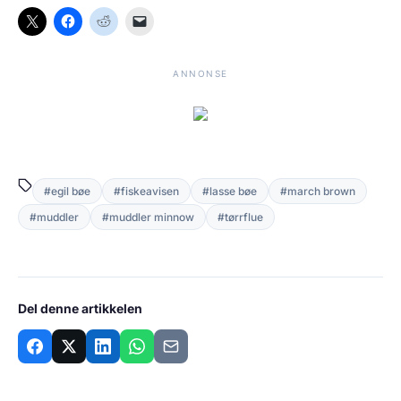
ANNONSE
#egil bøe
#fiskeavisen
#lasse bøe
#march brown
#muddler
#muddler minnow
#tørrflue
Del denne artikkelen