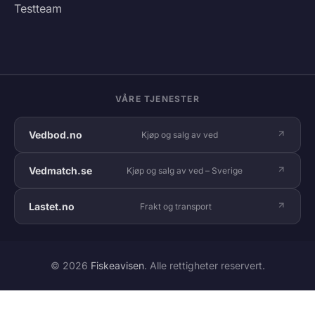
Testteam
VÅRE TJENESTER
Vedbod.no
Kjøp og salg av ved
Vedmatch.se
Kjøp og salg av ved – Sverige
Lastet.no
Frakt og transport
© 2026
Fiskeavisen
. Alle rettigheter reservert.