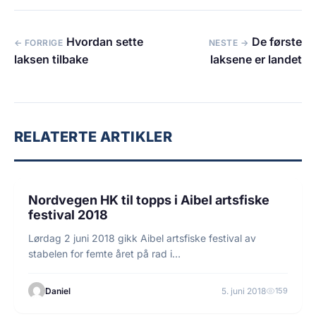
Hvordan sette
De første
← FORRIGE
NESTE →
laksen tilbake
laksene er landet
RELATERTE ARTIKLER
3 min lesetid
ARTSFISKE
Nordvegen HK til topps i Aibel artsfiske
festival 2018
Lørdag 2 juni 2018 gikk Aibel artsfiske festival av
stabelen for femte året på rad i…
Daniel
5. juni 2018
159