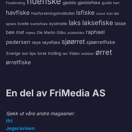
fluefiske
gjedde
gjeddefiske
guide
harr
Fluebinding
havfiske
isfiske
Havforskningsinstituttet
kan det
island
laksefiske
laks
lasse
kveite
kystmeite
spises
kveitefiske
raphael
bøe
mat
Ole Martin Gilbu
mjøsa
pukkellaks
sjøørret
pedersen
sjøørretfiske
røye
røyefiske
ørret
trolling
Sverige
tips
torsk
Video
test
wobbler
tørt
ørretfiske
En del av FriMedia AS
Sjekk ut våre andre magasiner:
Ifri
Jegeravisen