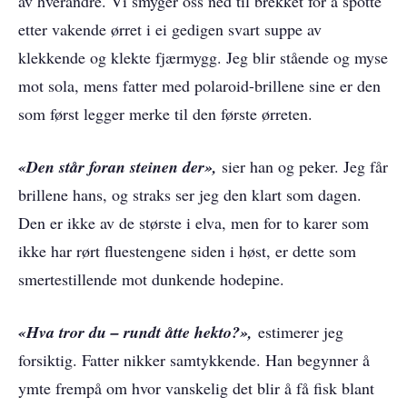
av hverandre. Vi smyger oss ned til brekket for å spotte
etter vakende ørret i ei gedigen svart suppe av
klekkende og klekte fjærmygg. Jeg blir stående og myse
mot sola, mens fatter med polaroid-brillene sine er den
som først legger merke til den første ørreten.
«Den står foran steinen der»,
sier han og peker. Jeg får
brillene hans, og straks ser jeg den klart som dagen.
Den er ikke av de største i elva, men for to karer som
ikke har rørt fluestengene siden i høst, er dette som
smertestillende mot dunkende hodepine.
«Hva tror du – rundt åtte hekto?»,
estimerer jeg
forsiktig. Fatter nikker samtykkende. Han begynner å
ymte frempå om hvor vanskelig det blir å få fisk blant