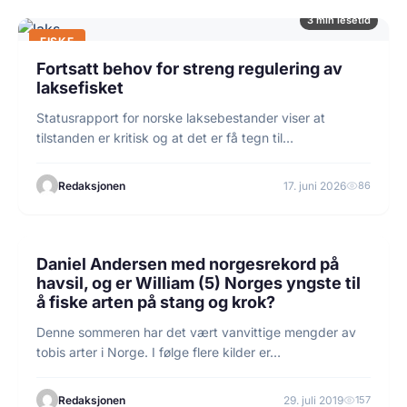
3 min lesetid
FISKE
Fortsatt behov for streng regulering av
laksefisket
Statusrapport for norske laksebestander viser at
tilstanden er kritisk og at det er få tegn til…
Redaksjonen
17. juni 2026
86
4 min lesetid
ARTSFISKE
Daniel Andersen med norgesrekord på
havsil, og er William (5) Norges yngste til
å fiske arten på stang og krok?
Denne sommeren har det vært vanvittige mengder av
tobis arter i Norge. I følge flere kilder er…
Redaksjonen
29. juli 2019
157