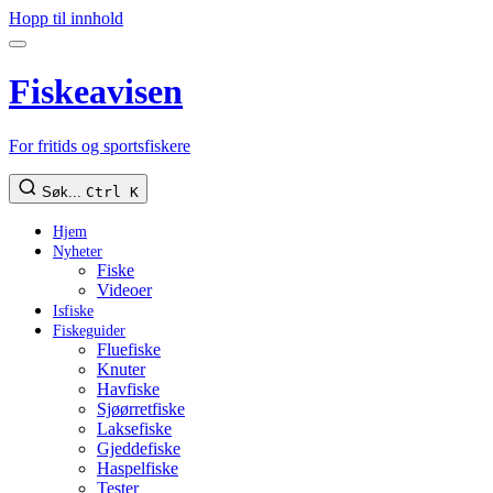
Hopp til innhold
Fiskeavisen
For fritids og sportsfiskere
Søk...
Ctrl K
Hjem
Nyheter
Fiske
Videoer
Isfiske
Fiskeguider
Fluefiske
Knuter
Havfiske
Sjøørretfiske
Laksefiske
Gjeddefiske
Haspelfiske
Tester