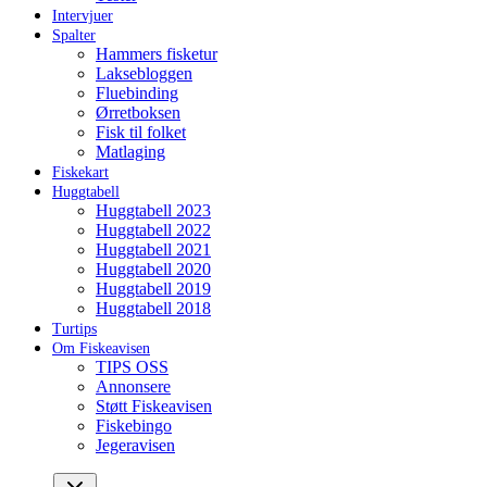
Intervjuer
Spalter
Hammers fisketur
Laksebloggen
Fluebinding
Ørretboksen
Fisk til folket
Matlaging
Fiskekart
Huggtabell
Huggtabell 2023
Huggtabell 2022
Huggtabell 2021
Huggtabell 2020
Huggtabell 2019
Huggtabell 2018
Turtips
Om Fiskeavisen
TIPS OSS
Annonsere
Støtt Fiskeavisen
Fiskebingo
Jegeravisen