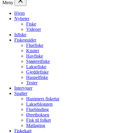
Meny
Hjem
Nyheter
Fiske
Videoer
Isfiske
Fiskeguider
Fluefiske
Knuter
Havfiske
Sjøørretfiske
Laksefiske
Gjeddefiske
Haspelfiske
Tester
Intervjuer
Spalter
Hammers fisketur
Laksebloggen
Fluebinding
Ørretboksen
Fisk til folket
Matlaging
Fiskekart