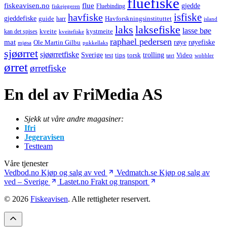
fluefiske
fiskeavisen.no
flue
gjedde
fiskejegeren
Fluebinding
havfiske
isfiske
gjeddefiske
Havforskningsinstituttet
guide
harr
island
laks
laksefiske
lasse bøe
kveite
kystmeite
kan det spises
kveitefiske
raphael pedersen
mat
røye
røyefiske
Ole Martin Gilbu
mjøsa
pukkellaks
sjøørret
sjøørretfiske
trolling
Sverige
tips
torsk
Video
test
wobbler
tørt
ørret
ørretfiske
En del av FriMedia AS
Sjekk ut våre andre magasiner:
Ifri
Jegeravisen
Testteam
Våre tjenester
Vedbod.no
Kjøp og salg av ved
Vedmatch.se
Kjøp og salg av
ved – Sverige
Lastet.no
Frakt og transport
© 2026
Fiskeavisen
. Alle rettigheter reservert.