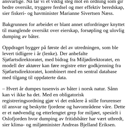
ansvarlige. Nå tar vi et viktig steg mot en ordning som gir
bedre oversikt, tryggere ferdsel og mer effektiv beredskap,
sier fiskeri- og havminister Marianne Sivertsen Næss.
Bakgrunnen for arbeidet er blant annet utfordringer knyttet
til manglende oversikt over eierskap, forsøpling og ulovlig
dumping av båter.
Oppdraget bygger på første del av utredningen, som ble
levert tidligere i år (lenke). Der anbefalte
Sjøfartsdirektoratet, med bidrag fra Miljødirektoratet, en
modell der aktører kan føre registre etter godkjenning fra
Sjøfartsdirektoratet, kombinert med en sentral database
med tilgang til oppdaterte data.
– Hvert år dumpes tusenvis av båter i norsk natur. Sånn
kan vi ikke ha det. Med en obligatorisk
registreringsordning gjør vi det enklere å stille forurenser
til ansvar og beskytte fjordene og havområdene våre. Dette
er et nødvendig og etterlengtet grep for miljøet, spesielt i
Oslofjorden hvor dumping av fritidsbåter har vært utbredt,
sier klima- og miljøminister Andreas Bjelland Eriksen.