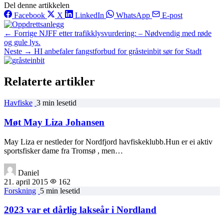
Del denne artikkelen
Facebook
X
LinkedIn
WhatsApp
E-post
← Forrige
NJFF etter trafikklysvurdering: – Nødvendig med røde
og gule lys.
Neste →
HI anbefaler fangstforbud for gråsteinbit sør for Stadt
Relaterte artikler
Havfiske
3 min lesetid
Møt May Liza Johansen
May Liza er nestleder for Nordfjord havfiskeklubb.Hun er ei aktiv
sportsfisker dame fra Tromsø , men…
Daniel
21. april 2015
162
Forskning
5 min lesetid
2023 var et dårlig lakseår i Nordland