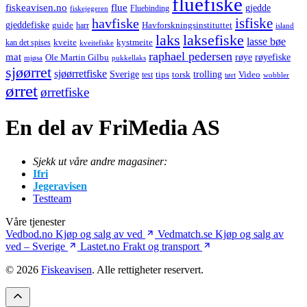
fluefiske
fiskeavisen.no
flue
gjedde
fiskejegeren
Fluebinding
havfiske
isfiske
gjeddefiske
Havforskningsinstituttet
guide
harr
island
laks
laksefiske
lasse bøe
kveite
kystmeite
kan det spises
kveitefiske
raphael pedersen
mat
røye
røyefiske
Ole Martin Gilbu
mjøsa
pukkellaks
sjøørret
sjøørretfiske
trolling
Sverige
tips
torsk
Video
test
wobbler
tørt
ørret
ørretfiske
En del av FriMedia AS
Sjekk ut våre andre magasiner:
Ifri
Jegeravisen
Testteam
Våre tjenester
Vedbod.no
Kjøp og salg av ved
Vedmatch.se
Kjøp og salg av
ved – Sverige
Lastet.no
Frakt og transport
© 2026
Fiskeavisen
. Alle rettigheter reservert.