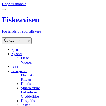
Hopp til innhold
Fiskeavisen
For fritids og sportsfiskere
Søk...
Ctrl K
Hjem
Nyheter
Fiske
Videoer
Isfiske
Fiskeguider
Fluefiske
Knuter
Havfiske
Sjøørretfiske
Laksefiske
Gjeddefiske
Haspelfiske
Tester