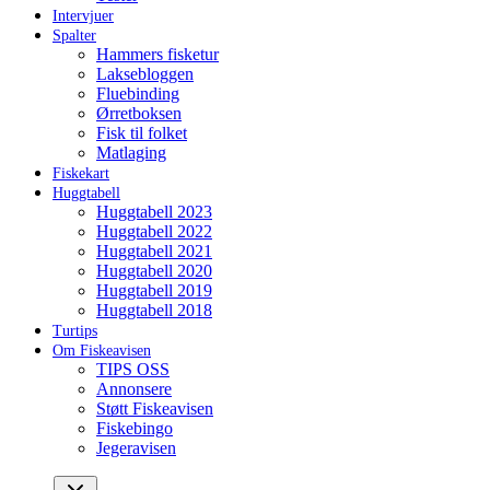
Intervjuer
Spalter
Hammers fisketur
Laksebloggen
Fluebinding
Ørretboksen
Fisk til folket
Matlaging
Fiskekart
Huggtabell
Huggtabell 2023
Huggtabell 2022
Huggtabell 2021
Huggtabell 2020
Huggtabell 2019
Huggtabell 2018
Turtips
Om Fiskeavisen
TIPS OSS
Annonsere
Støtt Fiskeavisen
Fiskebingo
Jegeravisen