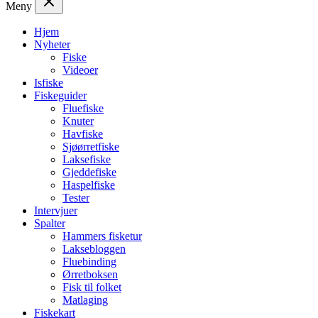
Meny
Hjem
Nyheter
Fiske
Videoer
Isfiske
Fiskeguider
Fluefiske
Knuter
Havfiske
Sjøørretfiske
Laksefiske
Gjeddefiske
Haspelfiske
Tester
Intervjuer
Spalter
Hammers fisketur
Laksebloggen
Fluebinding
Ørretboksen
Fisk til folket
Matlaging
Fiskekart