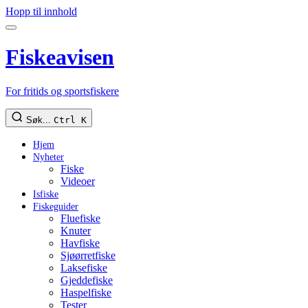
Hopp til innhold
Fiskeavisen
For fritids og sportsfiskere
Søk...
Ctrl K
Hjem
Nyheter
Fiske
Videoer
Isfiske
Fiskeguider
Fluefiske
Knuter
Havfiske
Sjøørretfiske
Laksefiske
Gjeddefiske
Haspelfiske
Tester