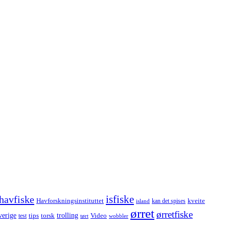
havfiske
isfiske
Havforskningsinstituttet
kveite
kan det spises
island
ørret
ørretfiske
trolling
verige
tips
torsk
Video
test
wobbler
tørt