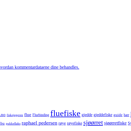
hvordan kommentardataene dine behandles.
fluefiske
.no
flue
gjedde
gjeddefiske
guide
harr
fiskejegeren
Fluebinding
sjøørret
raphael pedersen
sjøørretfiske
røye
røyefiske
lbu
S
pukkellaks