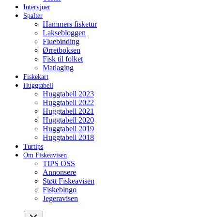
Intervjuer
Spalter
Hammers fisketur
Laksebloggen
Fluebinding
Ørretboksen
Fisk til folket
Matlaging
Fiskekart
Huggtabell
Huggtabell 2023
Huggtabell 2022
Huggtabell 2021
Huggtabell 2020
Huggtabell 2019
Huggtabell 2018
Turtips
Om Fiskeavisen
TIPS OSS
Annonsere
Støtt Fiskeavisen
Fiskebingo
Jegeravisen