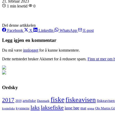
21. februar 2023
1 min lesetid
0
Del denne artikkelen
Facebook
X
LinkedIn
WhatsApp
E-post
Legg igjen en kommentar
Du må være
innlogget
for å kunne kommentere.
Dette nettstedet bruker Akismet for å redusere spam.
Finn ut mer om 
Ordsky
fiske
fiskeavisen
2017
artsfiske
fiskeavisen
Danmark
2019
laks
laksefiske
lasse bøe
mat
kystmeite
Ole Martin Gi
kveitefiske
mjøsa