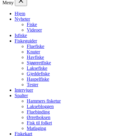
Meny
Hjem
Nyheter
Fiske
Videoer
Isfiske
Fiskeguider
Fluefiske
Knuter
Havfiske
Sjøørretfiske
Laksefiske
Gjeddefiske
Haspelfiske
Tester
Intervjuer
Spalter
Hammers fisketur
Laksebloggen
Fluebinding
Ørretboksen
Fisk til folket
Matlaging
Fiskekart