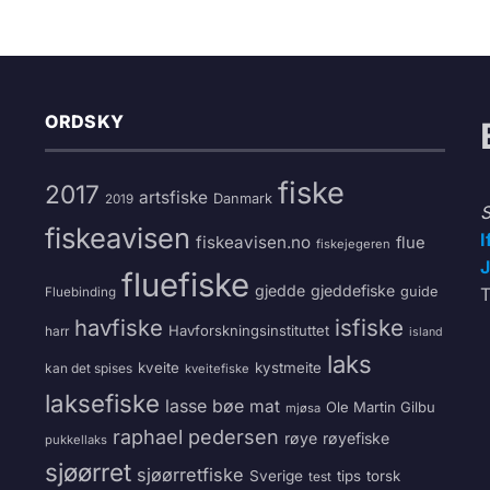
ORDSKY
fiske
2017
artsfiske
Danmark
2019
S
fiskeavisen
I
fiskeavisen.no
flue
fiskejegeren
J
fluefiske
gjedde
gjeddefiske
guide
T
Fluebinding
havfiske
isfiske
Havforskningsinstituttet
harr
island
laks
kveite
kystmeite
kan det spises
kveitefiske
laksefiske
lasse bøe
mat
Ole Martin Gilbu
mjøsa
raphael pedersen
røye
røyefiske
pukkellaks
sjøørret
sjøørretfiske
Sverige
tips
torsk
test