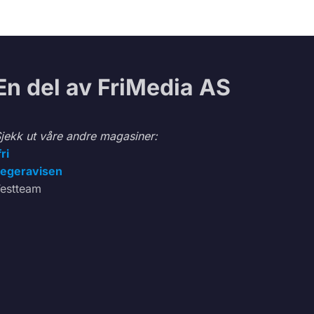
En del av FriMedia AS
jekk ut våre andre magasiner:
fri
egeravisen
estteam