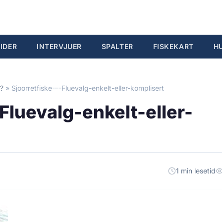
IDER
INTERVJUER
SPALTER
FISKEKART
H
 ?
»
Sjoorretfiske-–-Fluevalg-enkelt-eller-komplisert
Fluevalg-enkelt-eller-
1 min lesetid