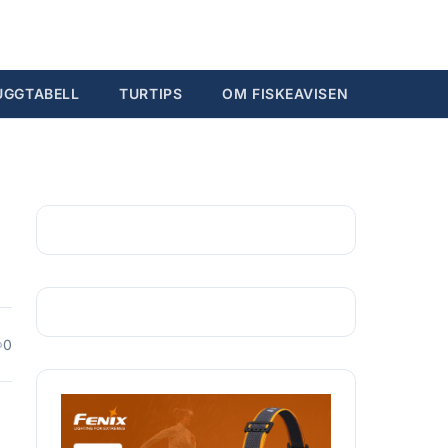
Søk...
Ctrl K
UGGTABELL
TURTIPS
OM FISKEAVISEN
0