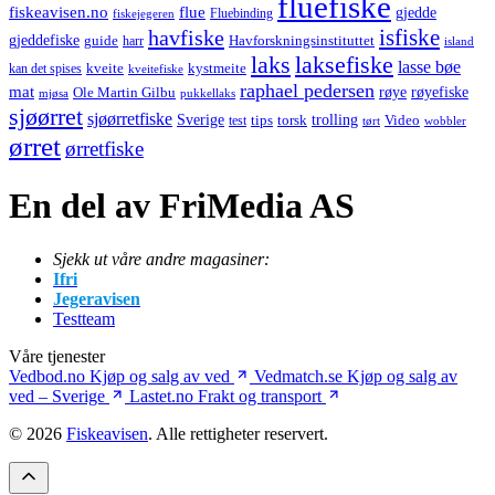
fluefiske
fiskeavisen.no
flue
gjedde
fiskejegeren
Fluebinding
havfiske
isfiske
gjeddefiske
Havforskningsinstituttet
guide
harr
island
laks
laksefiske
lasse bøe
kveite
kystmeite
kan det spises
kveitefiske
raphael pedersen
mat
røye
røyefiske
Ole Martin Gilbu
mjøsa
pukkellaks
sjøørret
sjøørretfiske
trolling
Sverige
tips
torsk
Video
test
wobbler
tørt
ørret
ørretfiske
En del av FriMedia AS
Sjekk ut våre andre magasiner:
Ifri
Jegeravisen
Testteam
Våre tjenester
Vedbod.no
Kjøp og salg av ved
Vedmatch.se
Kjøp og salg av
ved – Sverige
Lastet.no
Frakt og transport
© 2026
Fiskeavisen
. Alle rettigheter reservert.