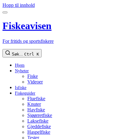
Hopp til innhold
Fiskeavisen
For fritids og sportsfiskere
Søk...
Ctrl K
Hjem
Nyheter
Fiske
Videoer
Isfiske
Fiskeguider
Fluefiske
Knuter
Havfiske
Sjøørretfiske
Laksefiske
Gjeddefiske
Haspelfiske
Tester