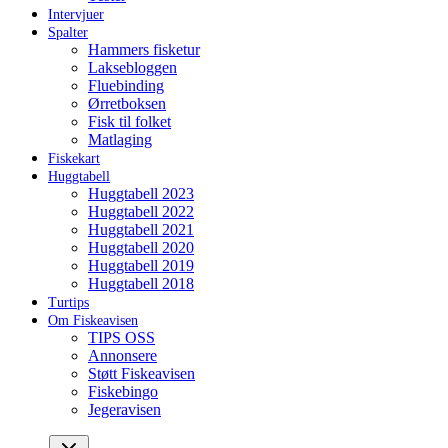
Intervjuer
Spalter
Hammers fisketur
Laksebloggen
Fluebinding
Ørretboksen
Fisk til folket
Matlaging
Fiskekart
Huggtabell
Huggtabell 2023
Huggtabell 2022
Huggtabell 2021
Huggtabell 2020
Huggtabell 2019
Huggtabell 2018
Turtips
Om Fiskeavisen
TIPS OSS
Annonsere
Støtt Fiskeavisen
Fiskebingo
Jegeravisen