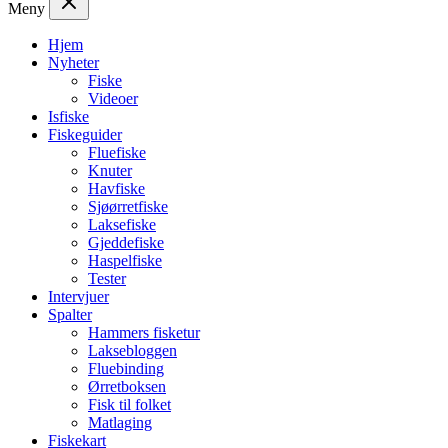
Meny
Hjem
Nyheter
Fiske
Videoer
Isfiske
Fiskeguider
Fluefiske
Knuter
Havfiske
Sjøørretfiske
Laksefiske
Gjeddefiske
Haspelfiske
Tester
Intervjuer
Spalter
Hammers fisketur
Laksebloggen
Fluebinding
Ørretboksen
Fisk til folket
Matlaging
Fiskekart