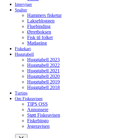
Intervjuer
Spalter
Hammers fisketur
Laksebloggen
Fluebinding
Ørretboksen
Fisk til folket
Matlaging
Fiskekart
Huggtabell
Huggtabell 2023
Huggtabell 2022
Huggtabell 2021
Huggtabell 2020
Huggtabell 2019
Huggtabell 2018
Turtips
Om Fiskeavisen
TIPS OSS
Annonsere
Støtt Fiskeavisen
Fiskebingo
Jegeravisen