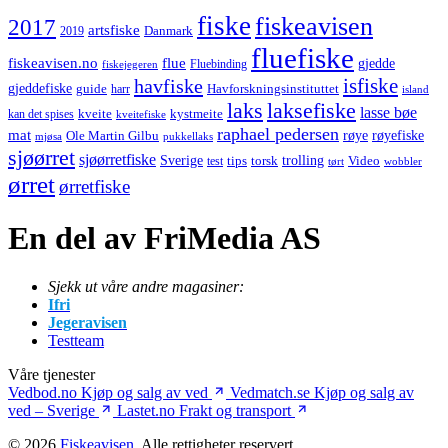
fiske
fiskeavisen
2017
artsfiske
Danmark
2019
fluefiske
fiskeavisen.no
flue
gjedde
fiskejegeren
Fluebinding
havfiske
isfiske
gjeddefiske
Havforskningsinstituttet
guide
harr
island
laks
laksefiske
lasse bøe
kveite
kystmeite
kan det spises
kveitefiske
raphael pedersen
mat
røye
røyefiske
Ole Martin Gilbu
mjøsa
pukkellaks
sjøørret
sjøørretfiske
trolling
Sverige
tips
torsk
Video
test
wobbler
tørt
ørret
ørretfiske
En del av FriMedia AS
Sjekk ut våre andre magasiner:
Ifri
Jegeravisen
Testteam
Våre tjenester
Vedbod.no
Kjøp og salg av ved
Vedmatch.se
Kjøp og salg av
ved – Sverige
Lastet.no
Frakt og transport
© 2026
Fiskeavisen
. Alle rettigheter reservert.