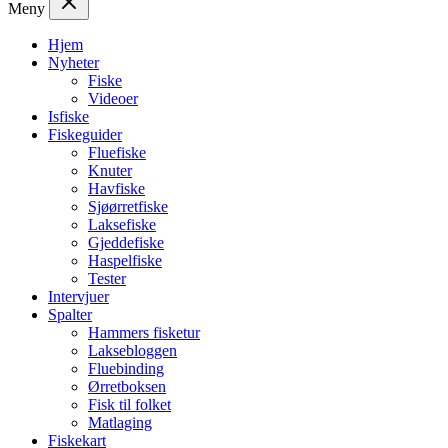
Meny
Hjem
Nyheter
Fiske
Videoer
Isfiske
Fiskeguider
Fluefiske
Knuter
Havfiske
Sjøørretfiske
Laksefiske
Gjeddefiske
Haspelfiske
Tester
Intervjuer
Spalter
Hammers fisketur
Laksebloggen
Fluebinding
Ørretboksen
Fisk til folket
Matlaging
Fiskekart