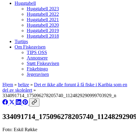
Huggtabell
Huggtabell 2023
Huggtabell 2022
Huggtabell 2021
Huggtabell 2020
Huggtabell 2019
Huggtabell 2018
Turtips
Om Fiskeavisen
TIPS OSS
Annonsere
Støtt Fiskeavisen
Fiskebingo
Jegeravisen
Hjem
»
belize
»
Det er ikke alle forunt å få fiske i Karibia som en
del av skoleåret
»
334091714_175096278205740_1124829290999703929_n
334091714_175096278205740_1124829290
Foto: Eskil Røkke