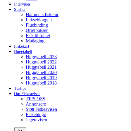
Intervjuer
Spalter
Hammers fisketur
Laksebloggen
Fluebinding
Ørretboksen
Fisk til folket
Matlaging
Fiskekart
Huggtabell
Huggtabell 2023
Huggtabell 2022
Huggtabell 2021
Huggtabell 2020
Huggtabell 2019
Huggtabell 2018
Turtips
Om Fiskeavisen
TIPS OSS
Annonsere
Støtt Fiskeavisen
Fiskebingo
Jegeravisen