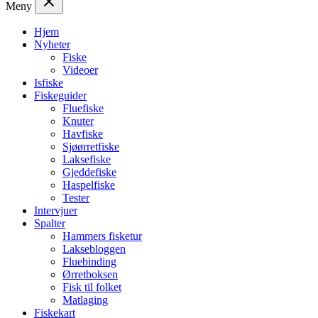
Meny
Hjem
Nyheter
Fiske
Videoer
Isfiske
Fiskeguider
Fluefiske
Knuter
Havfiske
Sjøørretfiske
Laksefiske
Gjeddefiske
Haspelfiske
Tester
Intervjuer
Spalter
Hammers fisketur
Laksebloggen
Fluebinding
Ørretboksen
Fisk til folket
Matlaging
Fiskekart