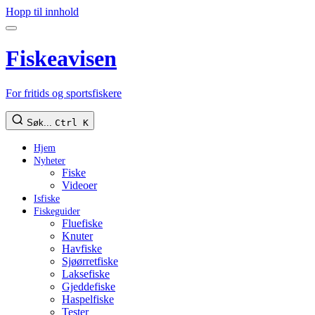
Hopp til innhold
Fiskeavisen
For fritids og sportsfiskere
Søk...
Ctrl K
Hjem
Nyheter
Fiske
Videoer
Isfiske
Fiskeguider
Fluefiske
Knuter
Havfiske
Sjøørretfiske
Laksefiske
Gjeddefiske
Haspelfiske
Tester