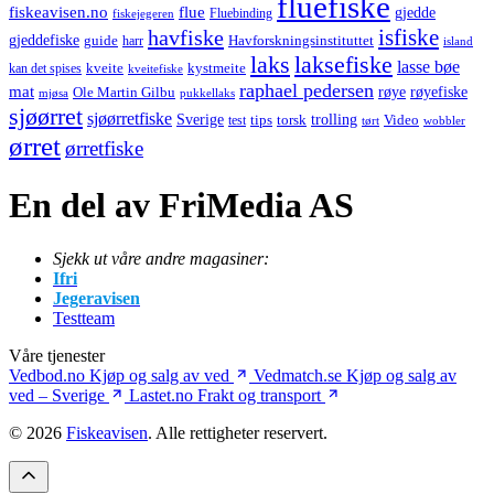
fluefiske
fiskeavisen.no
flue
gjedde
fiskejegeren
Fluebinding
havfiske
isfiske
gjeddefiske
Havforskningsinstituttet
guide
harr
island
laks
laksefiske
lasse bøe
kveite
kystmeite
kan det spises
kveitefiske
raphael pedersen
mat
røye
røyefiske
Ole Martin Gilbu
mjøsa
pukkellaks
sjøørret
sjøørretfiske
trolling
Sverige
tips
torsk
Video
test
wobbler
tørt
ørret
ørretfiske
En del av FriMedia AS
Sjekk ut våre andre magasiner:
Ifri
Jegeravisen
Testteam
Våre tjenester
Vedbod.no
Kjøp og salg av ved
Vedmatch.se
Kjøp og salg av
ved – Sverige
Lastet.no
Frakt og transport
© 2026
Fiskeavisen
. Alle rettigheter reservert.