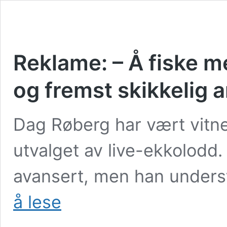
Reklame: – Å fiske m
og fremst skikkelig a
Dag Røberg har vært vitne 
utvalget av live-ekkolodd.
avansert, men han unders
Reklame:
å lese
–
Å
fiske