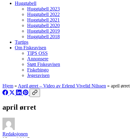
Huggtabell
Huggtabell 2023
Huggtabell 2022
Huggtabell 2021
Huggtabell 2020
Huggtabell 2019
Huggtabell 2018
Turtips
Om Fiskeavisen
TIPS OSS
Annonsere
Støtt Fiskeavisen
Fiskebingo
Jegeravisen
Hjem
»
April ørret – Video av Erlend Vivelid Nilssen
»
april ørret
april ørret
Redaksjonen