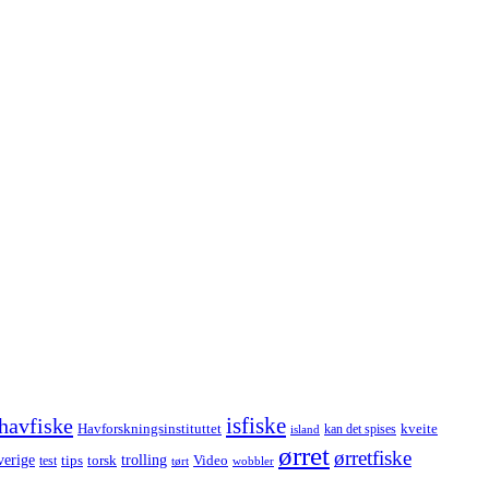
havfiske
isfiske
Havforskningsinstituttet
kveite
kan det spises
island
ørret
ørretfiske
trolling
verige
tips
torsk
Video
test
wobbler
tørt