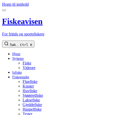
Hopp til innhold
Fiskeavisen
For fritids og sportsfiskere
Søk...
Ctrl K
Hjem
Nyheter
Fiske
Videoer
Isfiske
Fiskeguider
Fluefiske
Knuter
Havfiske
Sjøørretfiske
Laksefiske
Gjeddefiske
Haspelfiske
Tester