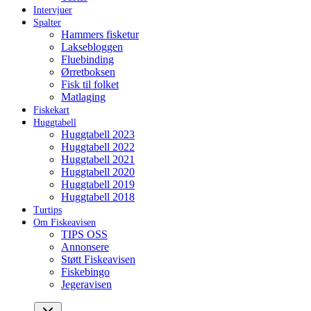
Intervjuer
Spalter
Hammers fisketur
Laksebloggen
Fluebinding
Ørretboksen
Fisk til folket
Matlaging
Fiskekart
Huggtabell
Huggtabell 2023
Huggtabell 2022
Huggtabell 2021
Huggtabell 2020
Huggtabell 2019
Huggtabell 2018
Turtips
Om Fiskeavisen
TIPS OSS
Annonsere
Støtt Fiskeavisen
Fiskebingo
Jegeravisen