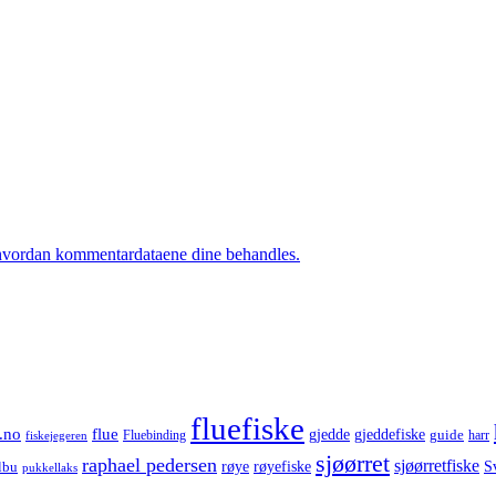
hvordan kommentardataene dine behandles.
fluefiske
.no
flue
gjedde
gjeddefiske
guide
harr
fiskejegeren
Fluebinding
sjøørret
raphael pedersen
sjøørretfiske
røye
røyefiske
lbu
S
pukkellaks