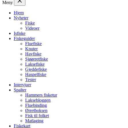
Meny
Hjem
Nyheter
Fiske
Videoer
Isfiske
Fiskeguider
Fluefiske
Knuter
Havfiske
Sjøørretfiske
Laksefiske
Gjeddefiske
Haspelfiske
Tester
Intervjuer
Spalter
Hammers fisketur
Laksebloggen
Fluebinding
Ørretboksen
Fisk til folket
Matlaging
Fiskekart