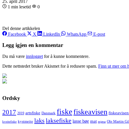
25. april 2017
1 min lesetid
0
Del denne artikkelen
Facebook
X
LinkedIn
WhatsApp
E-post
Legg igjen en kommentar
Du må være
innlogget
for å kunne kommentere.
Dette nettstedet bruker Akismet for å redusere spam.
Finn ut mer om 
Ordsky
fiske
fiskeavisen
2017
artsfiske
fiskeavisen
Danmark
2019
laks
laksefiske
lasse bøe
mat
kystmeite
Ole Martin Gi
kveitefiske
mjøsa