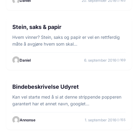
Daniel
20. september 2016
165
1 min lesetid
FISKE
Stein, saks & papir
Hvem vinner? Stein, saks og papir er vel en rettferdig
måte å avgjøre hvem som skal…
Daniel
6. september 2016
169
3 min lesetid
BINDEBESKRIVELSE
Bindebeskrivelse Udyret
Kan vel starte med å si at denne strippende popperen
garantert har et annet navn, googlet…
Annonse
1. september 2016
155
1 min lesetid