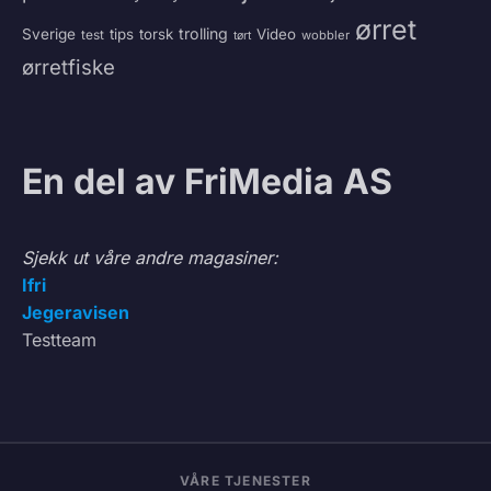
ørret
trolling
Sverige
tips
torsk
Video
test
wobbler
tørt
ørretfiske
En del av FriMedia AS
Sjekk ut våre andre magasiner:
Ifri
Jegeravisen
Testteam
VÅRE TJENESTER