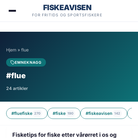
Hopp
FISKEAVISEN
til
FOR FRITIDS OG SPORTSFISKERE
innhold
Hjem
»
flue
EMNEKNAGG
#flue
24 artikler
#fluefiske
#fiske
#fiskeavisen
#ø
270
190
142
11 min lesetid
FISKEGUIDER
Fisketips for fiske etter vårørret i os og