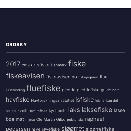
ORDSKY
fiske
2017
artsfiske
Danmark
2019
fiskeavisen
fiskeavisen.no
flue
fiskejegeren
fluefiske
gjedde
gjeddefiske
guide
harr
Fluebinding
havfiske
isfiske
Havforskningsinstituttet
kan det
island
laksefiske
laks
lasse
kveite
kystmeite
spises
kveitefiske
raphael
bøe
mat
Ole Martin Gilbu
mjøsa
pukkellaks
sjøørret
pedersen
sjøørretfiske
røye
røyefiske