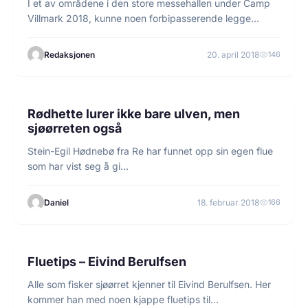
I et av områdene i den store messehallen under Camp
Villmark 2018, kunne noen forbipasserende legge…
Redaksjonen
20. april 2018
146
5 min lesetid
FISKE
Rødhette lurer ikke bare ulven, men
sjøørreten også
Stein-Egil Hødnebø fra Re har funnet opp sin egen flue
som har vist seg å gi…
Daniel
18. februar 2018
166
1 min lesetid
FISKEGUIDER
Fluetips – Eivind Berulfsen
Alle som fisker sjøørret kjenner til Eivind Berulfsen. Her
kommer han med noen kjappe fluetips til…