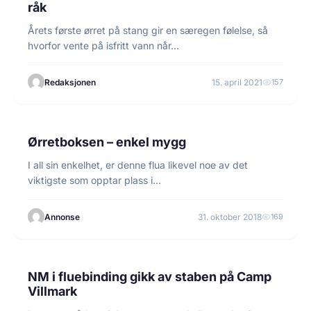
råk
Årets første ørret på stang gir en særegen følelse, så
hvorfor vente på isfritt vann når…
Redaksjonen
15. april 2021
157
2 min lesetid
BINDEBESKRIVELSE
Ørretboksen – enkel mygg
I all sin enkelhet, er denne flua likevel noe av det
viktigste som opptar plass i…
Annonse
31. oktober 2018
169
2 min lesetid
FISKE
NM i fluebinding gikk av staben på Camp
Villmark