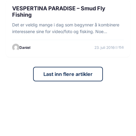
FISKE
VESPERTINA PARADISE – Smud Fly
Fishing
Det er veldig mange i dag som begynner å kombinere
interessene sine for video/foto og fisking. Noe…
Daniel
23. juli 2016
156
Last inn flere artikler