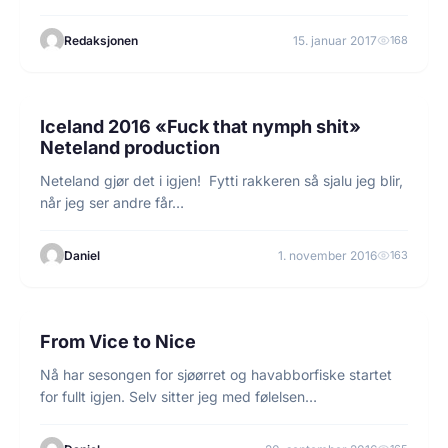
Redaksjonen
15. januar 2017
168
1 min lesetid
FISKE
Iceland 2016 «Fuck that nymph shit»
Neteland production
Neteland gjør det i igjen! Fytti rakkeren så sjalu jeg blir,
når jeg ser andre får…
Daniel
1. november 2016
163
1 min lesetid
FISKE
From Vice to Nice
Nå har sesongen for sjøørret og havabborfiske startet
for fullt igjen. Selv sitter jeg med følelsen…