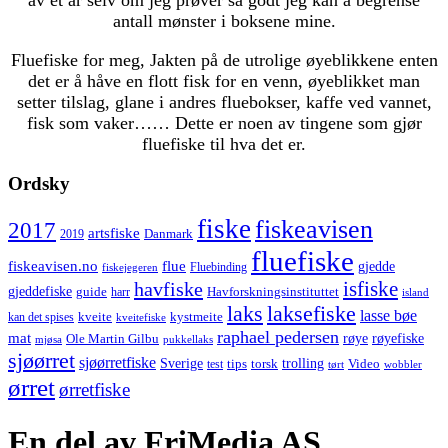
antall mønster i boksene mine.
Fluefiske for meg, Jakten på de utrolige øyeblikkene enten
det er å håve en flott fisk for en venn, øyeblikket man
setter tilslag, glane i andres fluebokser, kaffe ved vannet,
fisk som vaker…… Dette er noen av tingene som gjør
fluefiske til hva det er.
Ordsky
fiske
fiskeavisen
2017
artsfiske
Danmark
2019
fluefiske
fiskeavisen.no
flue
gjedde
fiskejegeren
Fluebinding
havfiske
isfiske
gjeddefiske
Havforskningsinstituttet
guide
harr
island
laks
laksefiske
lasse bøe
kveite
kystmeite
kan det spises
kveitefiske
raphael pedersen
mat
røye
røyefiske
Ole Martin Gilbu
mjøsa
pukkellaks
sjøørret
sjøørretfiske
trolling
Sverige
tips
torsk
Video
test
wobbler
tørt
ørret
ørretfiske
En del av FriMedia AS