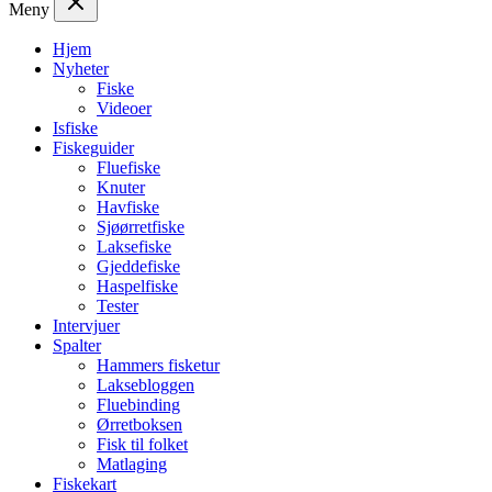
Meny
Hjem
Nyheter
Fiske
Videoer
Isfiske
Fiskeguider
Fluefiske
Knuter
Havfiske
Sjøørretfiske
Laksefiske
Gjeddefiske
Haspelfiske
Tester
Intervjuer
Spalter
Hammers fisketur
Laksebloggen
Fluebinding
Ørretboksen
Fisk til folket
Matlaging
Fiskekart