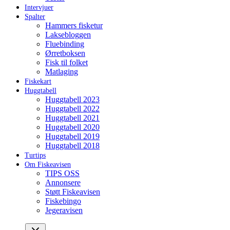
Intervjuer
Spalter
Hammers fisketur
Laksebloggen
Fluebinding
Ørretboksen
Fisk til folket
Matlaging
Fiskekart
Huggtabell
Huggtabell 2023
Huggtabell 2022
Huggtabell 2021
Huggtabell 2020
Huggtabell 2019
Huggtabell 2018
Turtips
Om Fiskeavisen
TIPS OSS
Annonsere
Støtt Fiskeavisen
Fiskebingo
Jegeravisen