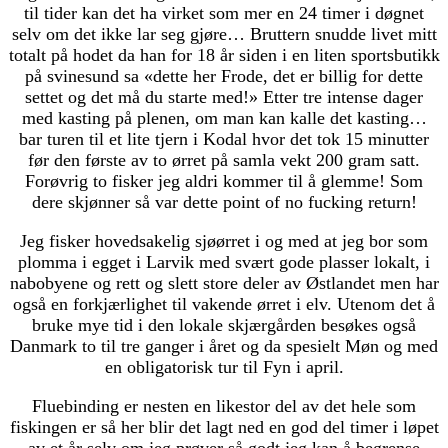
til tider kan det ha virket som mer en 24 timer i døgnet
selv om det ikke lar seg gjøre… Bruttern snudde livet mitt
totalt på hodet da han for 18 år siden i en liten sportsbutikk
på svinesund sa «dette her Frode, det er billig for dette
settet og det må du starte med!» Etter tre intense dager
med kasting på plenen, om man kan kalle det kasting…
bar turen til et lite tjern i Kodal hvor det tok 15 minutter
før den første av to ørret på samla vekt 200 gram satt.
Forøvrig to fisker jeg aldri kommer til å glemme! Som
dere skjønner så var dette point of no fucking return!
Jeg fisker hovedsakelig sjøørret i og med at jeg bor som
plomma i egget i Larvik med svært gode plasser lokalt, i
nabobyene og rett og slett store deler av Østlandet men har
også en forkjærlighet til vakende ørret i elv. Utenom det å
bruke mye tid i den lokale skjærgården besøkes også
Danmark to til tre ganger i året og da spesielt Møn og med
en obligatorisk tur til Fyn i april.
Fluebinding er nesten en likestor del av det hele som
fiskingen er så her blir det lagt ned en god del timer i løpet
av et år selv om jeg prøver så godt jeg kan å begrense