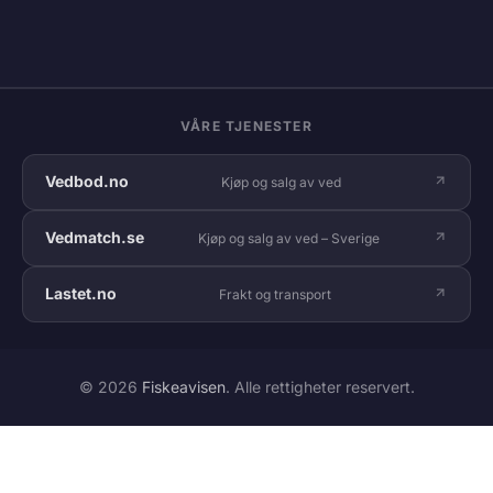
VÅRE TJENESTER
Vedbod.no
Kjøp og salg av ved
Vedmatch.se
Kjøp og salg av ved – Sverige
Lastet.no
Frakt og transport
© 2026
Fiskeavisen
. Alle rettigheter reservert.