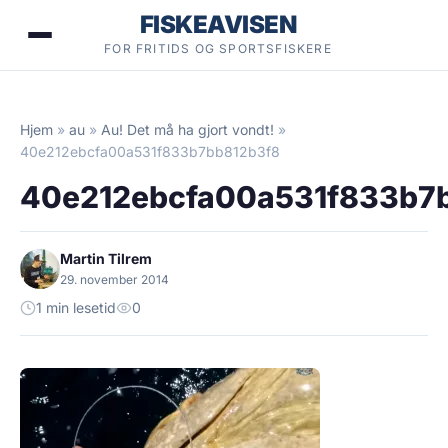
Hopp
FISKEAVISEN
til
FOR FRITIDS OG SPORTSFISKERE
innhold
Hjem
»
au
»
Au! Det må ha gjort vondt!
»
40e212ebcfa00a531f833b7bb812b3f8
40e212ebcfa00a531f833b7
Martin Tilrem
29. november 2014
1 min lesetid
0