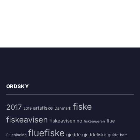
ORDSKY
fiske
2017
artsfiske
Danmark
2019
fiskeavisen
fiskeavisen.no
flue
fiskejegeren
fluefiske
gjedde
gjeddefiske
guide
harr
Fluebinding