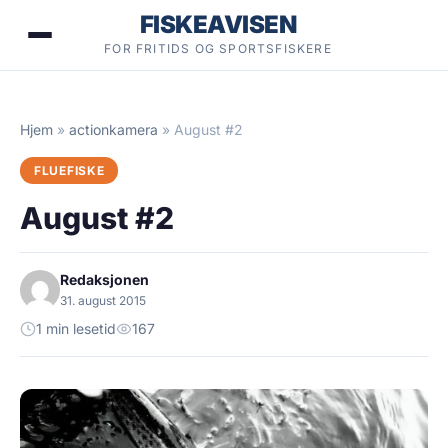
Hopp
FISKEAVISEN
til
FOR FRITIDS OG SPORTSFISKERE
innhold
Hjem
»
actionkamera
»
August #2
FLUEFISKE
August #2
Redaksjonen
31. august 2015
1 min lesetid
167