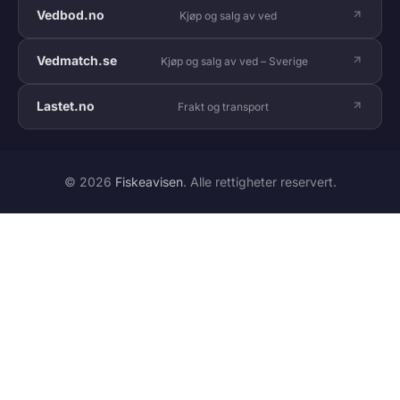
Vedbod.no
Kjøp og salg av ved
Vedmatch.se
Kjøp og salg av ved – Sverige
Lastet.no
Frakt og transport
© 2026
Fiskeavisen
. Alle rettigheter reservert.