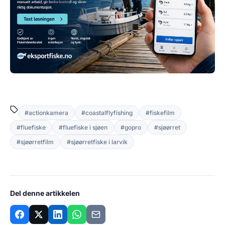
#actionkamera
#coastalflyfishing
#fiskefilm
#fluefiske
#fluefiske i sjøen
#gopro
#sjøørret
#sjøørretfilm
#sjøørretfiske i larvik
Del denne artikkelen