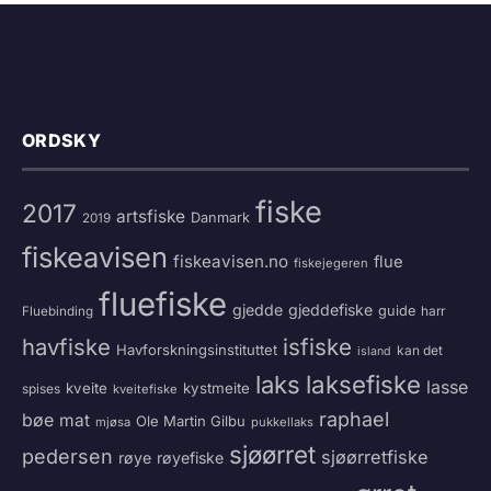
ORDSKY
fiske
2017
artsfiske
Danmark
2019
fiskeavisen
fiskeavisen.no
flue
fiskejegeren
fluefiske
gjedde
gjeddefiske
guide
harr
Fluebinding
havfiske
isfiske
Havforskningsinstituttet
kan det
island
laksefiske
laks
lasse
kveite
kystmeite
spises
kveitefiske
raphael
bøe
mat
Ole Martin Gilbu
mjøsa
pukkellaks
sjøørret
pedersen
sjøørretfiske
røye
røyefiske