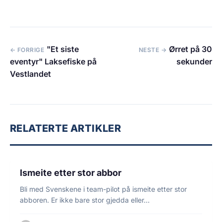
"Et siste
Ørret på 30
← FORRIGE
NESTE →
eventyr" Laksefiske på
sekunder
Vestlandet
RELATERTE ARTIKLER
1 min lesetid
ISFISKE
Ismeite etter stor abbor
Bli med Svenskene i team-pilot på ismeite etter stor
abboren. Er ikke bare stor gjedda eller…