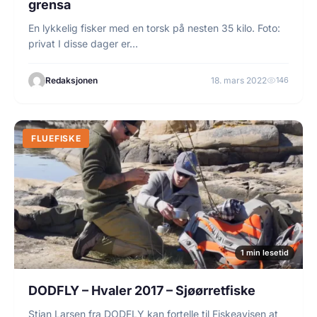
grensa
En lykkelig fisker med en torsk på nesten 35 kilo. Foto:
privat I disse dager er…
Redaksjonen
18. mars 2022
146
FLUEFISKE
1 min lesetid
DODFLY – Hvaler 2017 – Sjøørretfiske
Stian Larsen fra DODFLY kan fortelle til Fiskeavisen at