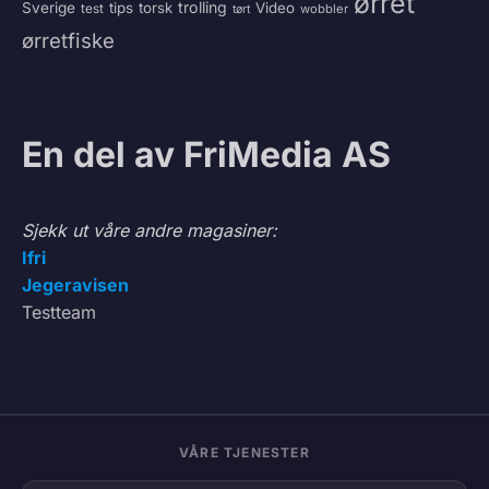
ørret
trolling
Sverige
tips
torsk
Video
test
wobbler
tørt
ørretfiske
En del av FriMedia AS
Sjekk ut våre andre magasiner:
Ifri
Jegeravisen
Testteam
VÅRE TJENESTER