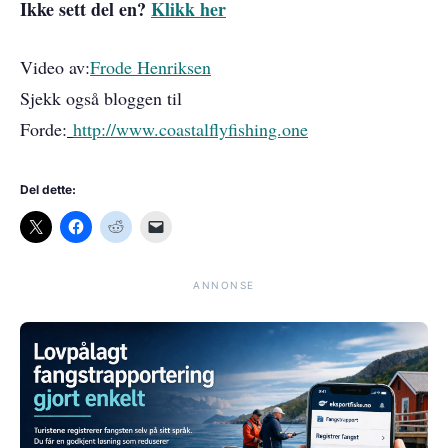
Ikke sett del en?
Klikk her
Video av:
Frode Henriksen
Sjekk også bloggen til
Forde:
http://www.coastalflyfishing.one
Del dette:
ANNONSE