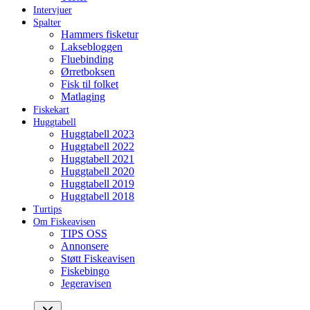
Intervjuer
Spalter
Hammers fisketur
Laksebloggen
Fluebinding
Ørretboksen
Fisk til folket
Matlaging
Fiskekart
Huggtabell
Huggtabell 2023
Huggtabell 2022
Huggtabell 2021
Huggtabell 2020
Huggtabell 2019
Huggtabell 2018
Turtips
Om Fiskeavisen
TIPS OSS
Annonsere
Støtt Fiskeavisen
Fiskebingo
Jegeravisen