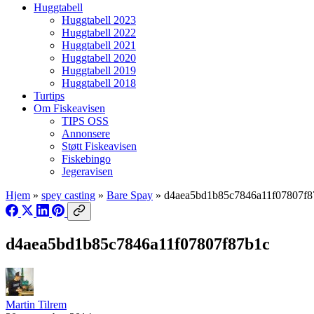
Huggtabell
Huggtabell 2023
Huggtabell 2022
Huggtabell 2021
Huggtabell 2020
Huggtabell 2019
Huggtabell 2018
Turtips
Om Fiskeavisen
TIPS OSS
Annonsere
Støtt Fiskeavisen
Fiskebingo
Jegeravisen
Hjem
»
spey casting
»
Bare Spay
»
d4aea5bd1b85c7846a11f07807f8
d4aea5bd1b85c7846a11f07807f87b1c
Martin Tilrem