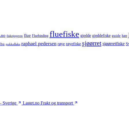
fluefiske
.no
flue
gjedde
gjeddefiske
guide
harr
fiskejegeren
Fluebinding
sjøørret
raphael pedersen
sjøørretfiske
røye
røyefiske
lbu
S
pukkellaks
– Sverige
Lastet.no
Frakt og transport