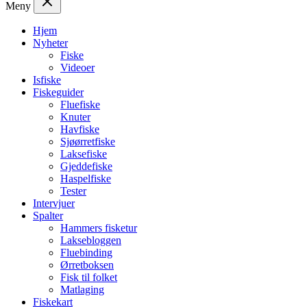
Meny
Hjem
Nyheter
Fiske
Videoer
Isfiske
Fiskeguider
Fluefiske
Knuter
Havfiske
Sjøørretfiske
Laksefiske
Gjeddefiske
Haspelfiske
Tester
Intervjuer
Spalter
Hammers fisketur
Laksebloggen
Fluebinding
Ørretboksen
Fisk til folket
Matlaging
Fiskekart