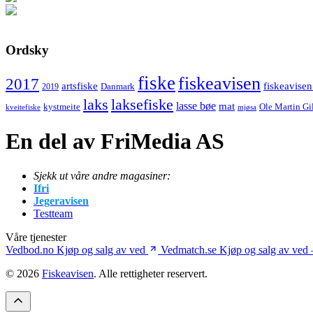
Ordsky
fiske
fiskeavisen
2017
artsfiske
fiskeavisen
Danmark
2019
laks
laksefiske
lasse bøe
mat
kystmeite
Ole Martin Gi
kveitefiske
mjøsa
En del av FriMedia AS
Sjekk ut våre andre magasiner:
Ifri
Jegeravisen
Testteam
Våre tjenester
Vedbod.no
Kjøp og salg av ved
Vedmatch.se
Kjøp og salg av ved 
© 2026
Fiskeavisen
. Alle rettigheter reservert.