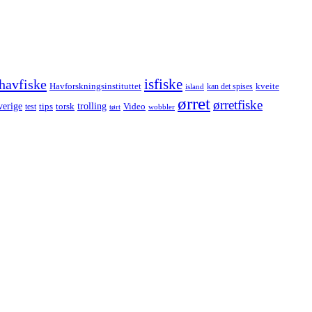
havfiske
isfiske
Havforskningsinstituttet
kveite
kan det spises
island
ørret
ørretfiske
trolling
verige
tips
torsk
Video
test
wobbler
tørt