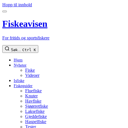
Hopp til innhold
Fiskeavisen
For fritids og sportsfiskere
Søk...
Ctrl K
Hjem
Nyheter
Fiske
Videoer
Isfiske
Fiskeguider
Fluefiske
Knuter
Havfiske
Sjøørretfiske
Laksefiske
Gjeddefiske
Haspelfiske
Tester