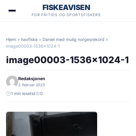
Hopp
FISKEAVISEN
til
FOR FRITIDS OG SPORTSFISKERE
innhold
Hjem
»
havfiske
»
Daniel med mulig norgesrekord
»
image00003-1536×1024-1
image00003-1536×1024-1
Redaksjonen
2. februar 2023
1 min lesetid
0