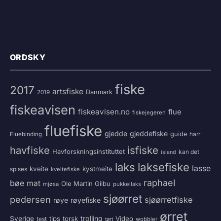
ORDSKY
fiske
2017
artsfiske
Danmark
2019
fiskeavisen
fiskeavisen.no
flue
fiskejegeren
fluefiske
gjedde
gjeddefiske
guide
harr
Fluebinding
havfiske
isfiske
Havforskningsinstituttet
kan det
island
laksefiske
laks
lasse
kveite
kystmeite
spises
kveitefiske
raphael
bøe
mat
Ole Martin Gilbu
mjøsa
pukkellaks
sjøørret
pedersen
sjøørretfiske
røye
røyefiske
ørret
trolling
Sverige
tips
torsk
Video
test
wobbler
tørt