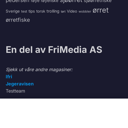
pedersen
sjøørretfiske
røye
røyefiske
ørret
trolling
Sverige
tips
torsk
Video
test
wobbler
tørt
ørretfiske
En del av FriMedia AS
Sjekk ut våre andre magasiner:
Ifri
Jegeravisen
Testteam
0
VÅRE TJENESTER