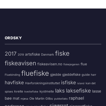
ORDSKY
fiske
2017
artsfiske
Danmark
2019
fiskeavisen
fiskeavisen.no
flue
fiskejegeren
fluefiske
gjedde
gjeddefiske
guide
harr
Fluebinding
havfiske
isfiske
Havforskningsinstituttet
kan det
island
laksefiske
laks
lasse
kveite
kystmeite
spises
kveitefiske
raphael
bøe
mat
Ole Martin Gilbu
mjøsa
pukkellaks
sjøørret