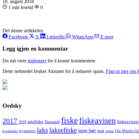
10. august 2018
1 min lesetid
0
Del denne artikkelen
Facebook
X
LinkedIn
WhatsApp
E-post
Legg igjen en kommentar
Du må være
innlogget
for å kunne kommentere.
Dette nettstedet bruker Akismet for å redusere spam.
Finn ut mer om 
Ordsky
fiske
fiskeavisen
2017
artsfiske
fiskeavisen
Danmark
2019
laks
laksefiske
lasse bøe
mat
kystmeite
Ole Martin Gi
kveitefiske
mjøsa