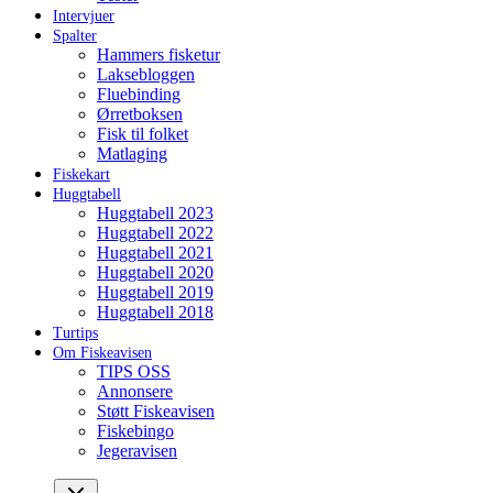
Intervjuer
Spalter
Hammers fisketur
Laksebloggen
Fluebinding
Ørretboksen
Fisk til folket
Matlaging
Fiskekart
Huggtabell
Huggtabell 2023
Huggtabell 2022
Huggtabell 2021
Huggtabell 2020
Huggtabell 2019
Huggtabell 2018
Turtips
Om Fiskeavisen
TIPS OSS
Annonsere
Støtt Fiskeavisen
Fiskebingo
Jegeravisen