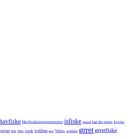
havfiske
isfiske
Havforskningsinstituttet
kveite
kan det spises
island
ørret
ørretfiske
trolling
verige
tips
torsk
Video
test
wobbler
tørt