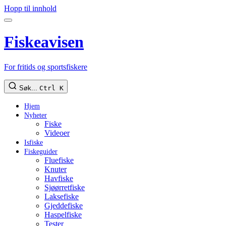
Hopp til innhold
Fiskeavisen
For fritids og sportsfiskere
Søk...
Ctrl K
Hjem
Nyheter
Fiske
Videoer
Isfiske
Fiskeguider
Fluefiske
Knuter
Havfiske
Sjøørretfiske
Laksefiske
Gjeddefiske
Haspelfiske
Tester