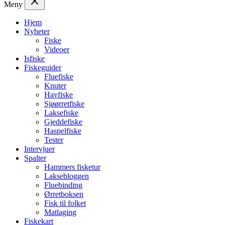
Meny
Hjem
Nyheter
Fiske
Videoer
Isfiske
Fiskeguider
Fluefiske
Knuter
Havfiske
Sjøørretfiske
Laksefiske
Gjeddefiske
Haspelfiske
Tester
Intervjuer
Spalter
Hammers fisketur
Laksebloggen
Fluebinding
Ørretboksen
Fisk til folket
Matlaging
Fiskekart