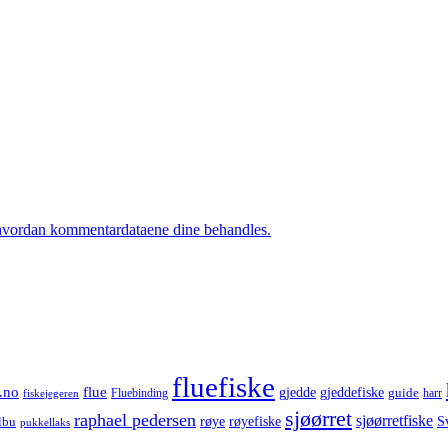
hvordan kommentardataene dine behandles.
fluefiske
.no
flue
gjedde
gjeddefiske
guide
harr
fiskejegeren
Fluebinding
sjøørret
raphael pedersen
sjøørretfiske
røye
røyefiske
lbu
S
pukkellaks