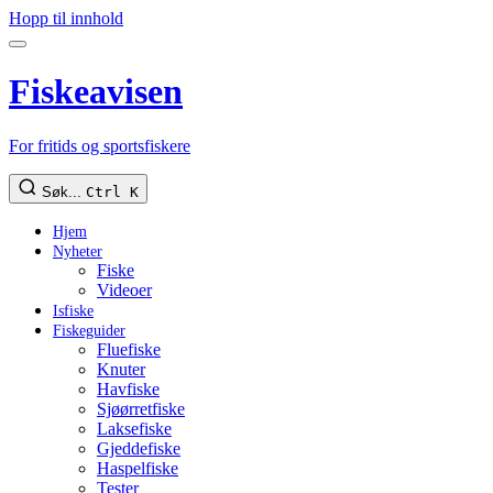
Hopp til innhold
Fiskeavisen
For fritids og sportsfiskere
Søk...
Ctrl K
Hjem
Nyheter
Fiske
Videoer
Isfiske
Fiskeguider
Fluefiske
Knuter
Havfiske
Sjøørretfiske
Laksefiske
Gjeddefiske
Haspelfiske
Tester