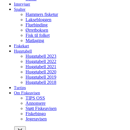
Intervjuer
Spalter
Hammers fisketur
Laksebloggen
Fluebinding
Ørretboksen
Fisk til folket
Matlaging
Fiskekart
Huggtabell
Huggtabell 2023
Huggtabell 2022
Huggtabell 2021
Huggtabell 2020
Huggtabell 2019
Huggtabell 2018
Turtips
Om Fiskeavisen
TIPS OSS
Annonsere
Støtt Fiskeavisen
Fiskebingo
Jegeravisen