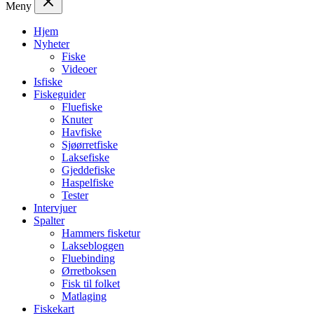
Meny
Hjem
Nyheter
Fiske
Videoer
Isfiske
Fiskeguider
Fluefiske
Knuter
Havfiske
Sjøørretfiske
Laksefiske
Gjeddefiske
Haspelfiske
Tester
Intervjuer
Spalter
Hammers fisketur
Laksebloggen
Fluebinding
Ørretboksen
Fisk til folket
Matlaging
Fiskekart