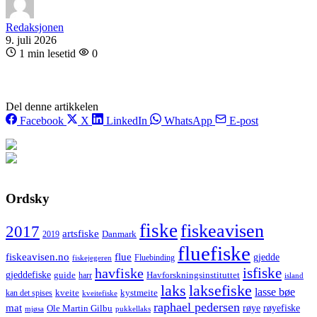
Redaksjonen
9. juli 2026
1 min lesetid
0
Del denne artikkelen
Facebook
X
LinkedIn
WhatsApp
E-post
Ordsky
fiske
fiskeavisen
2017
artsfiske
Danmark
2019
fluefiske
fiskeavisen.no
flue
gjedde
fiskejegeren
Fluebinding
havfiske
isfiske
gjeddefiske
Havforskningsinstituttet
guide
harr
island
laks
laksefiske
lasse bøe
kveite
kystmeite
kan det spises
kveitefiske
raphael pedersen
mat
røye
røyefiske
Ole Martin Gilbu
mjøsa
pukkellaks