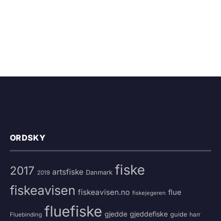
ORDSKY
fiske
2017
artsfiske
Danmark
2019
fiskeavisen
fiskeavisen.no
flue
fiskejegeren
fluefiske
gjedde
gjeddefiske
guide
harr
Fluebinding