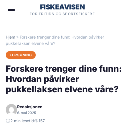
Hopp
FISKEAVISEN
til
FOR FRITIDS OG SPORTSFISKERE
innhold
Hjem
»
Forskere trenger dine funn: Hvordan påvirker
pukkellaksen elvene våre?
FORSKNING
Forskere trenger dine funn:
Hvordan påvirker
pukkellaksen elvene våre?
Redaksjonen
6. mai 2025
2 min lesetid
157