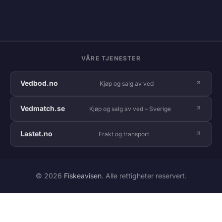
VÅRE TJENESTER
Vedbod.no
Kjøp og salg av ved
Vedmatch.se
Kjøp og salg av ved – Sverige
Lastet.no
Frakt og transport
© 2026
Fiskeavisen
. Alle rettigheter reservert.