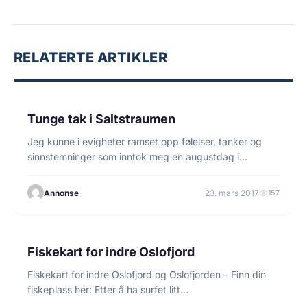
RELATERTE ARTIKLER
12 min lesetid
FORTELLINGER
Tunge tak i Saltstraumen
Jeg kunne i evigheter ramset opp følelser, tanker og
sinnstemninger som inntok meg en augustdag i…
Annonse
23. mars 2017
157
1 min lesetid
FISKEGUIDER
Fiskekart for indre Oslofjord
Fiskekart for indre Oslofjord og Oslofjorden – Finn din
fiskeplass her: Etter å ha surfet litt…