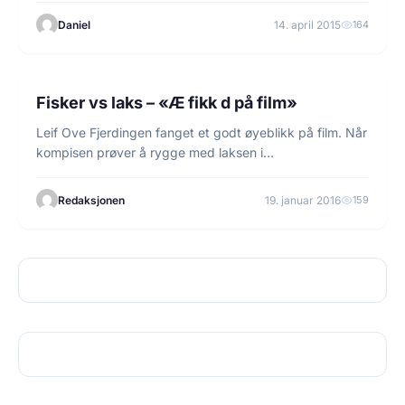
Daniel
14. april 2015
164
1 min lesetid
FLUEFISKE
Fisker vs laks – «Æ fikk d på film»
Leif Ove Fjerdingen fanget et godt øyeblikk på film. Når
kompisen prøver å rygge med laksen i…
Redaksjonen
19. januar 2016
159