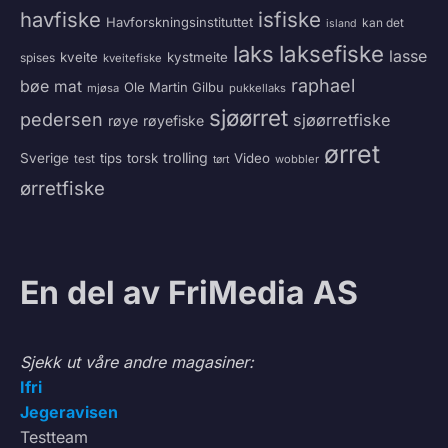
havfiske
isfiske
Havforskningsinstituttet
kan det
island
laksefiske
laks
lasse
kveite
kystmeite
spises
kveitefiske
raphael
bøe
mat
Ole Martin Gilbu
mjøsa
pukkellaks
sjøørret
pedersen
sjøørretfiske
røye
røyefiske
ørret
trolling
Sverige
tips
torsk
Video
test
wobbler
tørt
ørretfiske
En del av FriMedia AS
Sjekk ut våre andre magasiner:
Ifri
Jegeravisen
Testteam