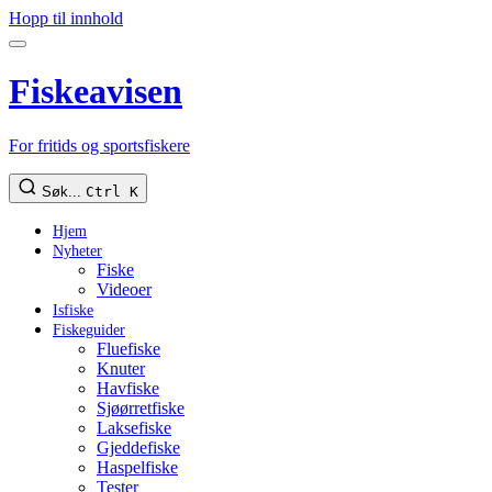
Hopp til innhold
Fiskeavisen
For fritids og sportsfiskere
Søk...
Ctrl K
Hjem
Nyheter
Fiske
Videoer
Isfiske
Fiskeguider
Fluefiske
Knuter
Havfiske
Sjøørretfiske
Laksefiske
Gjeddefiske
Haspelfiske
Tester