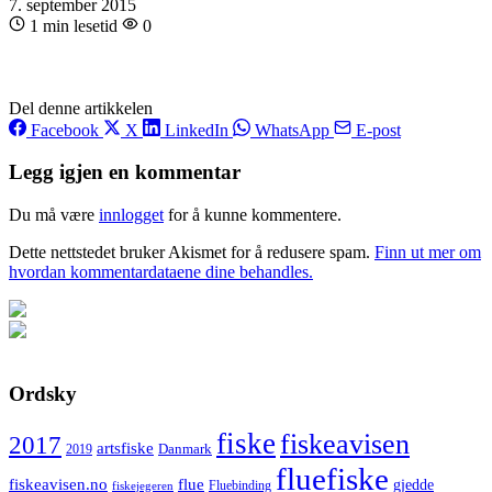
7. september 2015
1 min lesetid
0
Del denne artikkelen
Facebook
X
LinkedIn
WhatsApp
E-post
Legg igjen en kommentar
Du må være
innlogget
for å kunne kommentere.
Dette nettstedet bruker Akismet for å redusere spam.
Finn ut mer om
hvordan kommentardataene dine behandles.
Ordsky
fiske
fiskeavisen
2017
artsfiske
Danmark
2019
fluefiske
fiskeavisen.no
flue
gjedde
fiskejegeren
Fluebinding