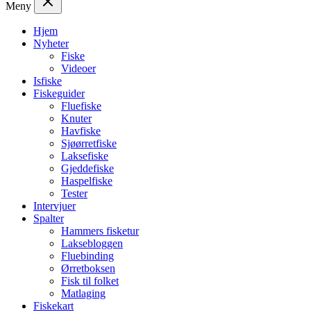
Meny
Hjem
Nyheter
Fiske
Videoer
Isfiske
Fiskeguider
Fluefiske
Knuter
Havfiske
Sjøørretfiske
Laksefiske
Gjeddefiske
Haspelfiske
Tester
Intervjuer
Spalter
Hammers fisketur
Laksebloggen
Fluebinding
Ørretboksen
Fisk til folket
Matlaging
Fiskekart