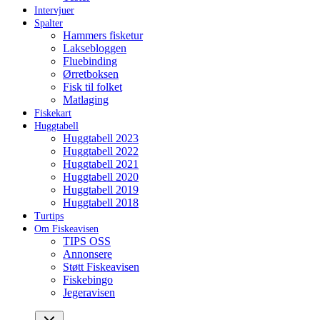
Intervjuer
Spalter
Hammers fisketur
Laksebloggen
Fluebinding
Ørretboksen
Fisk til folket
Matlaging
Fiskekart
Huggtabell
Huggtabell 2023
Huggtabell 2022
Huggtabell 2021
Huggtabell 2020
Huggtabell 2019
Huggtabell 2018
Turtips
Om Fiskeavisen
TIPS OSS
Annonsere
Støtt Fiskeavisen
Fiskebingo
Jegeravisen