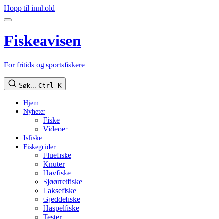
Hopp til innhold
Fiskeavisen
For fritids og sportsfiskere
Søk...
Ctrl K
Hjem
Nyheter
Fiske
Videoer
Isfiske
Fiskeguider
Fluefiske
Knuter
Havfiske
Sjøørretfiske
Laksefiske
Gjeddefiske
Haspelfiske
Tester