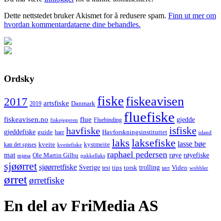
Dette nettstedet bruker Akismet for å redusere spam.
Finn ut mer om
hvordan kommentardataene dine behandles.
Ordsky
fiske
fiskeavisen
2017
artsfiske
Danmark
2019
fluefiske
fiskeavisen.no
flue
gjedde
fiskejegeren
Fluebinding
havfiske
isfiske
gjeddefiske
Havforskningsinstituttet
guide
harr
island
laks
laksefiske
lasse bøe
kveite
kystmeite
kan det spises
kveitefiske
raphael pedersen
mat
røye
røyefiske
Ole Martin Gilbu
mjøsa
pukkellaks
sjøørret
sjøørretfiske
trolling
Sverige
tips
torsk
Video
test
wobbler
tørt
ørret
ørretfiske
En del av FriMedia AS