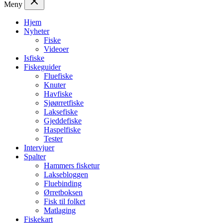
Meny
Hjem
Nyheter
Fiske
Videoer
Isfiske
Fiskeguider
Fluefiske
Knuter
Havfiske
Sjøørretfiske
Laksefiske
Gjeddefiske
Haspelfiske
Tester
Intervjuer
Spalter
Hammers fisketur
Laksebloggen
Fluebinding
Ørretboksen
Fisk til folket
Matlaging
Fiskekart