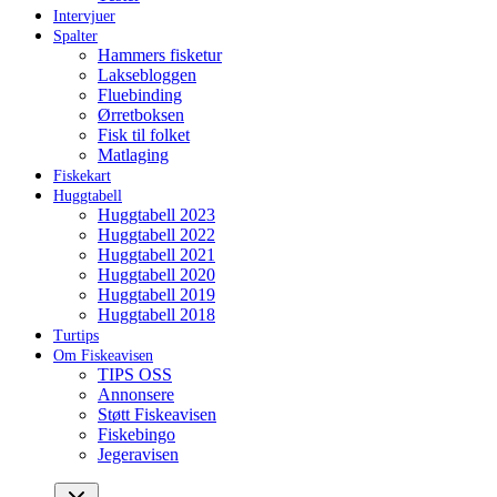
Intervjuer
Spalter
Hammers fisketur
Laksebloggen
Fluebinding
Ørretboksen
Fisk til folket
Matlaging
Fiskekart
Huggtabell
Huggtabell 2023
Huggtabell 2022
Huggtabell 2021
Huggtabell 2020
Huggtabell 2019
Huggtabell 2018
Turtips
Om Fiskeavisen
TIPS OSS
Annonsere
Støtt Fiskeavisen
Fiskebingo
Jegeravisen