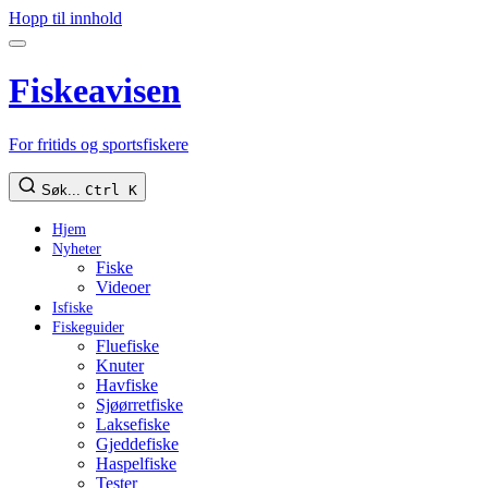
Hopp til innhold
Fiskeavisen
For fritids og sportsfiskere
Søk...
Ctrl K
Hjem
Nyheter
Fiske
Videoer
Isfiske
Fiskeguider
Fluefiske
Knuter
Havfiske
Sjøørretfiske
Laksefiske
Gjeddefiske
Haspelfiske
Tester