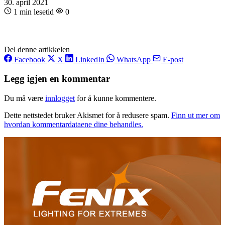
30. april 2021
1 min lesetid
0
Del denne artikkelen
Facebook
X
LinkedIn
WhatsApp
E-post
Legg igjen en kommentar
Du må være
innlogget
for å kunne kommentere.
Dette nettstedet bruker Akismet for å redusere spam.
Finn ut mer om
hvordan kommentardataene dine behandles.