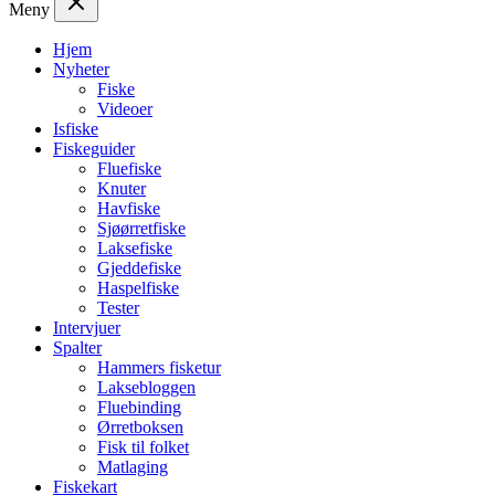
Meny
Hjem
Nyheter
Fiske
Videoer
Isfiske
Fiskeguider
Fluefiske
Knuter
Havfiske
Sjøørretfiske
Laksefiske
Gjeddefiske
Haspelfiske
Tester
Intervjuer
Spalter
Hammers fisketur
Laksebloggen
Fluebinding
Ørretboksen
Fisk til folket
Matlaging
Fiskekart