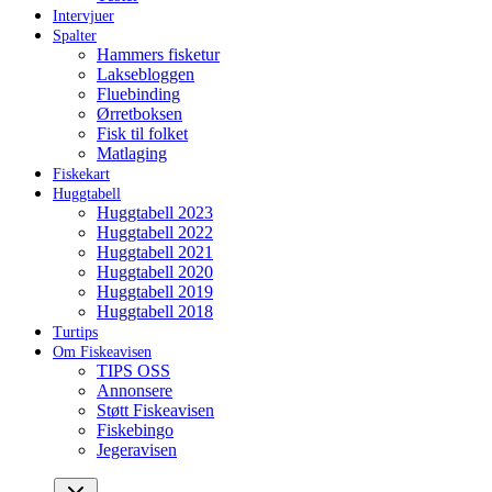
Intervjuer
Spalter
Hammers fisketur
Laksebloggen
Fluebinding
Ørretboksen
Fisk til folket
Matlaging
Fiskekart
Huggtabell
Huggtabell 2023
Huggtabell 2022
Huggtabell 2021
Huggtabell 2020
Huggtabell 2019
Huggtabell 2018
Turtips
Om Fiskeavisen
TIPS OSS
Annonsere
Støtt Fiskeavisen
Fiskebingo
Jegeravisen