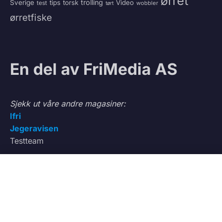
ørret
trolling
Sverige
tips
torsk
Video
test
wobbler
tørt
ørretfiske
En del av FriMedia AS
Sjekk ut våre andre magasiner:
Ifri
Jegeravisen
Testteam
0
VÅRE TJENESTER