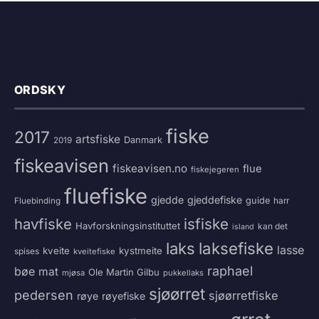
ORDSKY
fiske
2017
artsfiske
Danmark
2019
fiskeavisen
fiskeavisen.no
flue
fiskejegeren
fluefiske
gjedde
gjeddefiske
guide
harr
Fluebinding
havfiske
isfiske
Havforskningsinstituttet
kan det
island
laksefiske
laks
lasse
kveite
kystmeite
spises
kveitefiske
raphael
bøe
mat
Ole Martin Gilbu
mjøsa
pukkellaks
sjøørret
pedersen
sjøørretfiske
røye
røyefiske