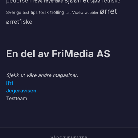
pedersen
sjøørretfiske
røye
røyefiske
ørret
trolling
Sverige
tips
torsk
Video
test
wobbler
tørt
ørretfiske
En del av FriMedia AS
Sjekk ut våre andre magasiner:
Ifri
Jegeravisen
Testteam
VÅRE TJENESTER