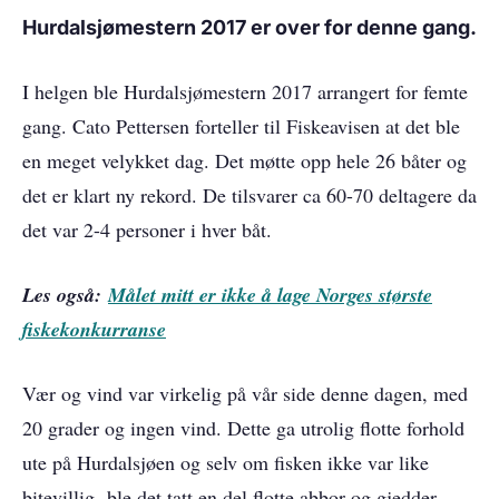
Hurdalsjømestern 2017 er over for denne gang.
I helgen ble Hurdalsjømestern 2017 arrangert for femte
gang. Cato Pettersen forteller til Fiskeavisen at det ble
en meget velykket dag. Det møtte opp hele 26 båter og
det er klart ny rekord. De tilsvarer ca 60-70 deltagere da
det var 2-4 personer i hver båt.
Les også:
Målet mitt er ikke å lage Norges største
fiskekonkurranse
Vær og vind var virkelig på vår side denne dagen, med
20 grader og ingen vind. Dette ga utrolig flotte forhold
ute på Hurdalsjøen og selv om fisken ikke var like
bitevillig ble det tatt en del flotte abbor og gjedder.