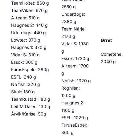
TeamHoltet: 860 g
2550 g
TeamViken: 670 g
Underdogs:
A-team: 510 g
2380 g
Haugnes 2: 440 g
Team Nårje:
Uderdogs: 440 g
2170 g
Lowtec: 370 g
Ørret
Vidar S: 1930
Haugnes 1: 370 g
g
Cometene:
Vidar S: 310 g
Essox: 1730 g
2040 g
Essox: 300 g
A-team: 1700
FurusEspelu: 280g
g
ESFL: 240 g
Nofish: 1320 g
No fish :220 g
Rognlien:
Skule 180 g
1200 g
TeamRustad: 180 g
Haugnes 2:
Leif M Dalen: 130 g
1160 g
Årvik/Karlse: 90g
ESFL: 1020 g
FuruseEspel:
860 g