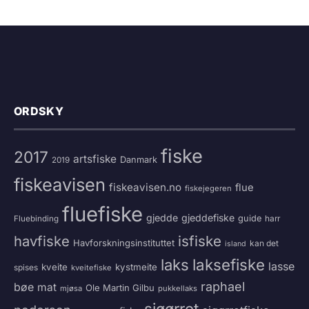
ORDSKY
fiske
2017
artsfiske
Danmark
2019
fiskeavisen
fiskeavisen.no
flue
fiskejegeren
fluefiske
gjedde
gjeddefiske
guide
harr
Fluebinding
havfiske
isfiske
Havforskningsinstituttet
kan det
island
laksefiske
laks
lasse
kveite
kystmeite
spises
kveitefiske
raphael
bøe
mat
Ole Martin Gilbu
mjøsa
pukkellaks
sjøørret