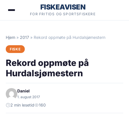
Hopp
FISKEAVISEN
til
FOR FRITIDS OG SPORTSFISKERE
innhold
Hjem
»
2017
»
Rekord oppmøte på Hurdalsjømestern
FISKE
Rekord oppmøte på
Hurdalsjømestern
Daniel
1. august 2017
2 min lesetid
160