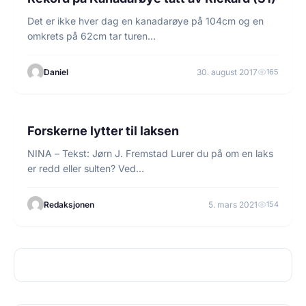
Det er ikke hver dag en kanadarøye på 104cm og en
omkrets på 62cm tar turen…
Daniel
30. august 2017
165
5 min lesetid
NYHETER
Forskerne lytter til laksen
NINA – Tekst: Jørn J. Fremstad Lurer du på om en laks
er redd eller sulten? Ved…
Redaksjonen
5. mars 2021
154