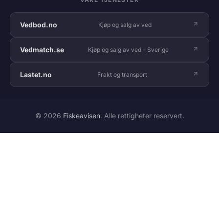
Vedbod.no
Kjøp og salg av ved
Vedmatch.se
Kjøp og salg av ved – Sverige
Lastet.no
Frakt og transport
© 2026
Fiskeavisen
. Alle rettigheter reservert.