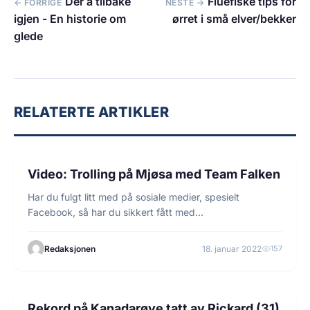
Der å tilbake
Fluefiske tips for
← FORRIGE
NESTE →
igjen - En historie om
ørret i små elver/bekker
glede
RELATERTE ARTIKLER
1 min lesetid
FISKE
Video: Trolling på Mjøsa med Team Falken
Har du fulgt litt med på sosiale medier, spesielt
Facebook, så har du sikkert fått med…
Redaksjonen
18. januar 2022
157
3 min lesetid
FISKE
Rekord på Kanadarøye tatt av Rickard (31)