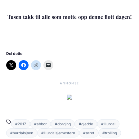
Tusen takk til alle som møtte opp denne flott dagen!
Del dette:
ANNONSE
#2017
#abbor
#dorging
#gjedde
#Hurdal
#hurdalsjøen
#Hurdalsjømestern
#ørret
#trolling