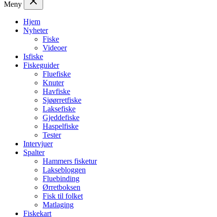
Meny
Hjem
Nyheter
Fiske
Videoer
Isfiske
Fiskeguider
Fluefiske
Knuter
Havfiske
Sjøørretfiske
Laksefiske
Gjeddefiske
Haspelfiske
Tester
Intervjuer
Spalter
Hammers fisketur
Laksebloggen
Fluebinding
Ørretboksen
Fisk til folket
Matlaging
Fiskekart