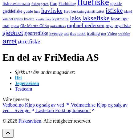
fluefiske
fiskeavisen.no
flue
gjedde
fiskejegeren
Fluebinding
havfiske
isfiske
gjeddefiske
Havforskningsinstituttet
guide
harr
island
laks
laksefiske
lasse bøe
kveite
kystmeite
kan det spises
kveitefiske
raphael pedersen
mat
røye
røyefiske
Ole Martin Gilbu
mjøsa
pukkellaks
sjøørret
sjøørretfiske
trolling
Sverige
tips
torsk
Video
test
wobbler
tørt
ørret
ørretfiske
En del av FriMedia AS
Sjekk ut våre andre magasiner:
Ifri
Jegeravisen
Testteam
Våre tjenester
Vedbod.no
Kjøp og salg av ved
Vedmatch.se
Kjøp og salg av
ved – Sverige
Lastet.no
Frakt og transport
© 2026
Fiskeavisen
. Alle rettigheter reservert.