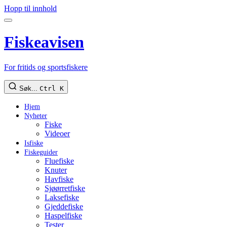
Hopp til innhold
Fiskeavisen
For fritids og sportsfiskere
Søk...
Ctrl K
Hjem
Nyheter
Fiske
Videoer
Isfiske
Fiskeguider
Fluefiske
Knuter
Havfiske
Sjøørretfiske
Laksefiske
Gjeddefiske
Haspelfiske
Tester