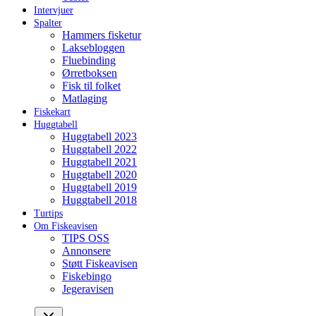
Intervjuer
Spalter
Hammers fisketur
Laksebloggen
Fluebinding
Ørretboksen
Fisk til folket
Matlaging
Fiskekart
Huggtabell
Huggtabell 2023
Huggtabell 2022
Huggtabell 2021
Huggtabell 2020
Huggtabell 2019
Huggtabell 2018
Turtips
Om Fiskeavisen
TIPS OSS
Annonsere
Støtt Fiskeavisen
Fiskebingo
Jegeravisen