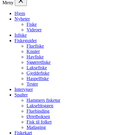
Meny
Hjem
Nyheter
Fiske
Videoer
Isfiske
Fiskeguider
Fluefiske
Knuter
Havfiske
Sjøørretfiske
Laksefiske
Gjeddefiske
Haspelfiske
Tester
Intervjuer
Spalter
Hammers fisketur
Laksebloggen
Fluebinding
Ørretboksen
Fisk til folket
Matlaging
Fiskekart