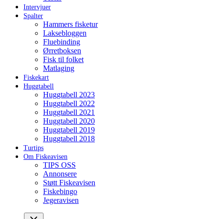
Intervjuer
Spalter
Hammers fisketur
Laksebloggen
Fluebinding
Ørretboksen
Fisk til folket
Matlaging
Fiskekart
Huggtabell
Huggtabell 2023
Huggtabell 2022
Huggtabell 2021
Huggtabell 2020
Huggtabell 2019
Huggtabell 2018
Turtips
Om Fiskeavisen
TIPS OSS
Annonsere
Støtt Fiskeavisen
Fiskebingo
Jegeravisen