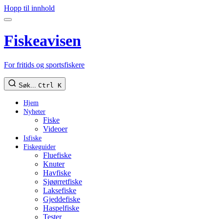
Hopp til innhold
Fiskeavisen
For fritids og sportsfiskere
Søk...
Ctrl K
Hjem
Nyheter
Fiske
Videoer
Isfiske
Fiskeguider
Fluefiske
Knuter
Havfiske
Sjøørretfiske
Laksefiske
Gjeddefiske
Haspelfiske
Tester