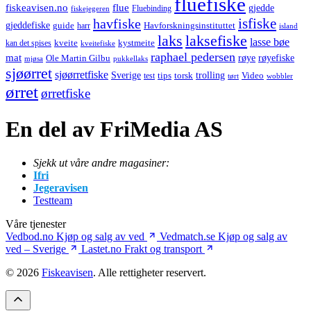
fluefiske
fiskeavisen.no
flue
gjedde
fiskejegeren
Fluebinding
havfiske
isfiske
gjeddefiske
Havforskningsinstituttet
guide
harr
island
laks
laksefiske
lasse bøe
kveite
kystmeite
kan det spises
kveitefiske
raphael pedersen
mat
røye
røyefiske
Ole Martin Gilbu
mjøsa
pukkellaks
sjøørret
sjøørretfiske
trolling
Sverige
tips
torsk
Video
test
wobbler
tørt
ørret
ørretfiske
En del av FriMedia AS
Sjekk ut våre andre magasiner:
Ifri
Jegeravisen
Testteam
Våre tjenester
Vedbod.no
Kjøp og salg av ved
Vedmatch.se
Kjøp og salg av
ved – Sverige
Lastet.no
Frakt og transport
© 2026
Fiskeavisen
. Alle rettigheter reservert.