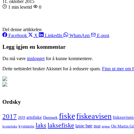
11. oktober 2015
1 min lesetid
0
Del denne artikkelen
Facebook
X
LinkedIn
WhatsApp
E-post
Legg igjen en kommentar
Du må være
innlogget
for å kunne kommentere.
Dette nettstedet bruker Akismet for å redusere spam.
Finn ut mer om 
Ordsky
fiske
fiskeavisen
2017
artsfiske
fiskeavisen
Danmark
2019
laks
laksefiske
lasse bøe
mat
kystmeite
Ole Martin Gi
kveitefiske
mjøsa