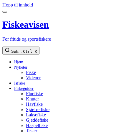
Hopp til innhold
Fiskeavisen
For fritids og sportsfiskere
Søk...
Ctrl K
Hjem
Nyheter
Fiske
Videoer
Isfiske
Fiskeguider
Fluefiske
Knuter
Havfiske
Sjøørretfiske
Laksefiske
Gjeddefiske
Haspelfiske
Tester