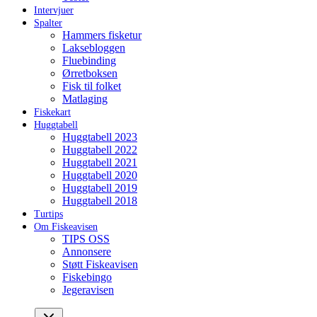
Intervjuer
Spalter
Hammers fisketur
Laksebloggen
Fluebinding
Ørretboksen
Fisk til folket
Matlaging
Fiskekart
Huggtabell
Huggtabell 2023
Huggtabell 2022
Huggtabell 2021
Huggtabell 2020
Huggtabell 2019
Huggtabell 2018
Turtips
Om Fiskeavisen
TIPS OSS
Annonsere
Støtt Fiskeavisen
Fiskebingo
Jegeravisen