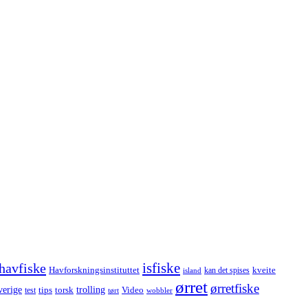
havfiske
isfiske
Havforskningsinstituttet
kveite
kan det spises
island
ørret
ørretfiske
trolling
verige
tips
torsk
Video
test
wobbler
tørt