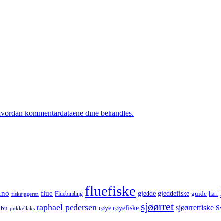
hvordan kommentardataene dine behandles.
fluefiske
.no
flue
gjedde
gjeddefiske
guide
harr
fiskejegeren
Fluebinding
sjøørret
raphael pedersen
sjøørretfiske
røye
røyefiske
lbu
S
pukkellaks