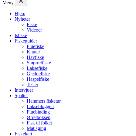
Meny
Hjem
Nyheter
Fiske
Videoer
Isfiske
Fiskeguider
Fluefiske
Knuter
Havfiske
Sjøørretfiske
Laksefiske
Gjeddefiske
Haspelfiske
Tester
Intervjuer
Spalter
Hammers fisketur
Laksebloggen
Fluebinding
Ørretboksen
Fisk til folket
Matlaging
Fiskekart