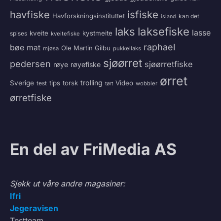
havfiske
isfiske
Havforskningsinstituttet
kan det
island
laksefiske
laks
lasse
kveite
kystmeite
spises
kveitefiske
raphael
bøe
mat
Ole Martin Gilbu
mjøsa
pukkellaks
sjøørret
pedersen
sjøørretfiske
røye
røyefiske
ørret
trolling
Sverige
tips
torsk
Video
test
wobbler
tørt
ørretfiske
En del av FriMedia AS
Sjekk ut våre andre magasiner:
Ifri
Jegeravisen
Testteam