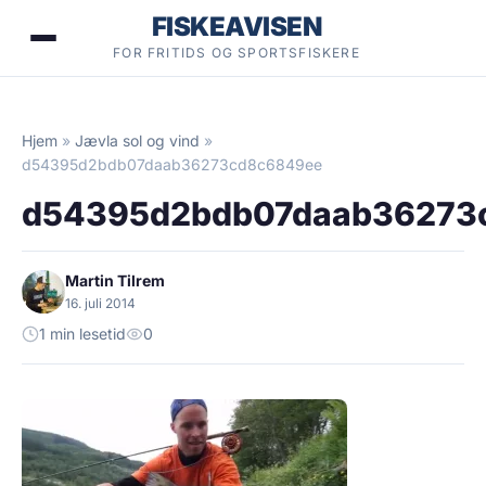
Hopp
FISKEAVISEN
til
FOR FRITIDS OG SPORTSFISKERE
innhold
Hjem
»
Jævla sol og vind
»
d54395d2bdb07daab36273cd8c6849ee
d54395d2bdb07daab36273
Martin Tilrem
16. juli 2014
1 min lesetid
0