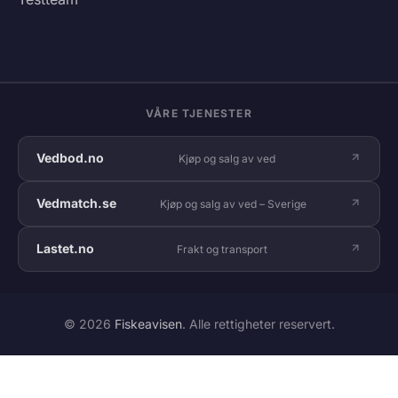
VÅRE TJENESTER
Vedbod.no
Kjøp og salg av ved
Vedmatch.se
Kjøp og salg av ved – Sverige
Lastet.no
Frakt og transport
© 2026
Fiskeavisen
. Alle rettigheter reservert.