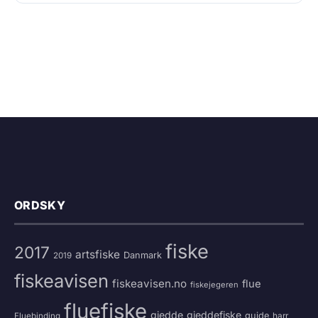
ORDSKY
fiske
2017
artsfiske
Danmark
2019
fiskeavisen
fiskeavisen.no
flue
fiskejegeren
fluefiske
gjedde
gjeddefiske
guide
harr
Fluebinding