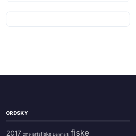
ORDSKY
fiske
2017
artsfiske
Danmark
2019