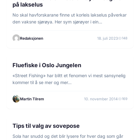
på lakselus
No skal havforskarane finne ut korleis lakselus påverkar
den vaksne sjørøya. Her sym sjørøyer i ein…
Redaksjonen
18. juli 2023
148
1 min lesetid
FLUEFISKE
Fluefiske i Oslo Jungelen
«Street Fishing» har blitt et fenomen vi mest sansynelig
kommer til å se mer og mer…
Martin Tilrem
10. november 2014
169
4 min lesetid
NYHETER
Tips til valg av sovepose
Sola har snudd og det blir lysere for hver dag som går