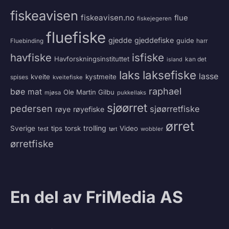
fiskeavisen
fiskeavisen.no
flue
fiskejegeren
fluefiske
gjedde
gjeddefiske
guide
harr
Fluebinding
havfiske
isfiske
Havforskningsinstituttet
kan det
island
laksefiske
laks
lasse
kveite
kystmeite
spises
kveitefiske
raphael
bøe
mat
Ole Martin Gilbu
mjøsa
pukkellaks
sjøørret
pedersen
sjøørretfiske
røye
røyefiske
ørret
trolling
Sverige
tips
torsk
Video
test
wobbler
tørt
ørretfiske
En del av FriMedia AS