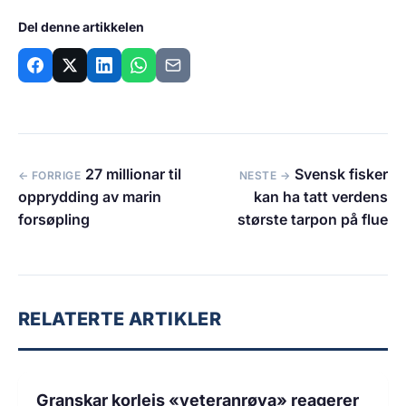
Del denne artikkelen
27 millionar til
Svensk fisker
← FORRIGE
NESTE →
opprydding av marin
kan ha tatt verdens
forsøpling
største tarpon på flue
RELATERTE ARTIKLER
3 min lesetid
FORSKNING
Granskar korleis «veteranrøya» reagerer