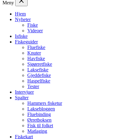
Meny
Hjem
Nyheter
Fiske
Videoer
Isfiske
Fiskeguider
Fluefiske
Knuter
Havfiske
Sjøørretfiske
Laksefiske
Gjeddefiske
Haspelfiske
Tester
Intervjuer
Spalter
Hammers fisketur
Laksebloggen
Fluebinding
Ørretboksen
Fisk til folket
Matlaging
Fiskekart