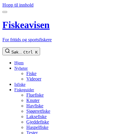
Hopp til innhold
Fiskeavisen
For fritids og sportsfiskere
Søk...
Ctrl K
Hjem
Nyheter
Fiske
Videoer
Isfiske
Fiskeguider
Fluefiske
Knuter
Havfiske
Sjøørretfiske
Laksefiske
Gjeddefiske
Haspelfiske
Tester