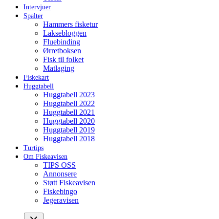
Intervjuer
Spalter
Hammers fisketur
Laksebloggen
Fluebinding
Ørretboksen
Fisk til folket
Matlaging
Fiskekart
Huggtabell
Huggtabell 2023
Huggtabell 2022
Huggtabell 2021
Huggtabell 2020
Huggtabell 2019
Huggtabell 2018
Turtips
Om Fiskeavisen
TIPS OSS
Annonsere
Støtt Fiskeavisen
Fiskebingo
Jegeravisen