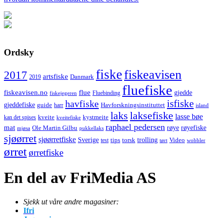
Ordsky
fiske
fiskeavisen
2017
artsfiske
Danmark
2019
fluefiske
fiskeavisen.no
flue
gjedde
fiskejegeren
Fluebinding
havfiske
isfiske
gjeddefiske
Havforskningsinstituttet
guide
harr
island
laks
laksefiske
lasse bøe
kveite
kystmeite
kan det spises
kveitefiske
raphael pedersen
mat
røye
røyefiske
Ole Martin Gilbu
mjøsa
pukkellaks
sjøørret
sjøørretfiske
trolling
Sverige
tips
torsk
Video
test
wobbler
tørt
ørret
ørretfiske
En del av FriMedia AS
Sjekk ut våre andre magasiner:
Ifri