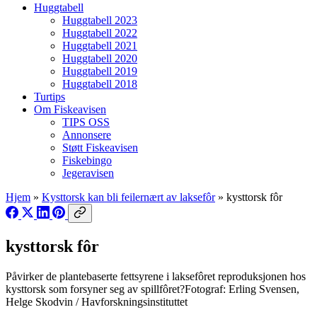
Huggtabell
Huggtabell 2023
Huggtabell 2022
Huggtabell 2021
Huggtabell 2020
Huggtabell 2019
Huggtabell 2018
Turtips
Om Fiskeavisen
TIPS OSS
Annonsere
Støtt Fiskeavisen
Fiskebingo
Jegeravisen
Hjem
»
Kysttorsk kan bli feilernært av laksefôr
»
kysttorsk fôr
kysttorsk fôr
Påvirker de plantebaserte fettsyrene i laksefôret reproduksjonen hos
kysttorsk som forsyner seg av spillfôret?Fotograf: Erling Svensen,
Helge Skodvin / Havforskningsinstituttet