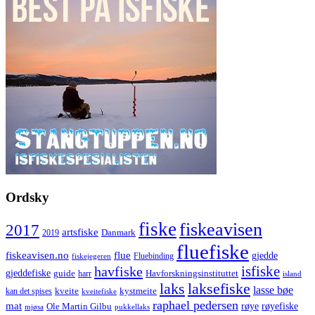
Ordsky
fiske
fiskeavisen
2017
artsfiske
Danmark
2019
fluefiske
fiskeavisen.no
flue
gjedde
fiskejegeren
Fluebinding
havfiske
isfiske
gjeddefiske
Havforskningsinstituttet
guide
harr
island
laks
laksefiske
lasse bøe
kveite
kystmeite
kan det spises
kveitefiske
raphael pedersen
mat
røye
røyefiske
Ole Martin Gilbu
mjøsa
pukkellaks