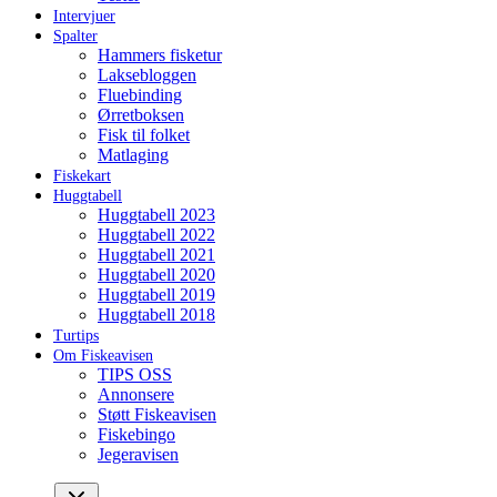
Intervjuer
Spalter
Hammers fisketur
Laksebloggen
Fluebinding
Ørretboksen
Fisk til folket
Matlaging
Fiskekart
Huggtabell
Huggtabell 2023
Huggtabell 2022
Huggtabell 2021
Huggtabell 2020
Huggtabell 2019
Huggtabell 2018
Turtips
Om Fiskeavisen
TIPS OSS
Annonsere
Støtt Fiskeavisen
Fiskebingo
Jegeravisen