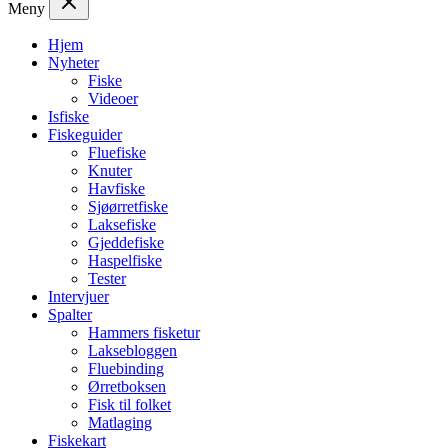
Meny
Hjem
Nyheter
Fiske
Videoer
Isfiske
Fiskeguider
Fluefiske
Knuter
Havfiske
Sjøørretfiske
Laksefiske
Gjeddefiske
Haspelfiske
Tester
Intervjuer
Spalter
Hammers fisketur
Laksebloggen
Fluebinding
Ørretboksen
Fisk til folket
Matlaging
Fiskekart