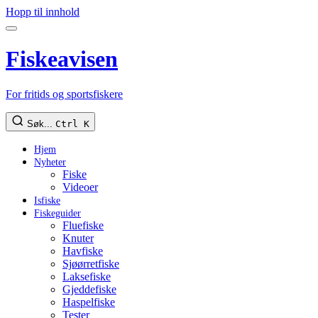
Hopp til innhold
Fiskeavisen
For fritids og sportsfiskere
Søk...
Ctrl K
Hjem
Nyheter
Fiske
Videoer
Isfiske
Fiskeguider
Fluefiske
Knuter
Havfiske
Sjøørretfiske
Laksefiske
Gjeddefiske
Haspelfiske
Tester