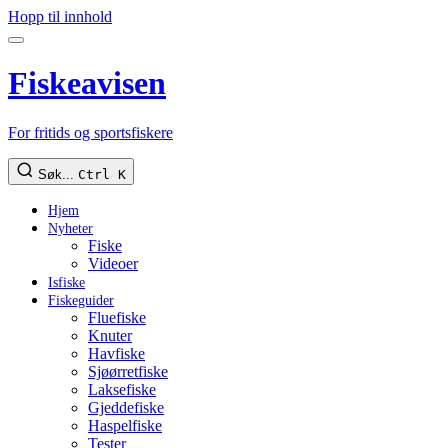
Hopp til innhold
Fiskeavisen
For fritids og sportsfiskere
Søk...
Ctrl K
Hjem
Nyheter
Fiske
Videoer
Isfiske
Fiskeguider
Fluefiske
Knuter
Havfiske
Sjøørretfiske
Laksefiske
Gjeddefiske
Haspelfiske
Tester