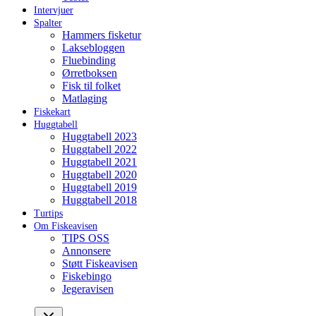
Intervjuer
Spalter
Hammers fisketur
Laksebloggen
Fluebinding
Ørretboksen
Fisk til folket
Matlaging
Fiskekart
Huggtabell
Huggtabell 2023
Huggtabell 2022
Huggtabell 2021
Huggtabell 2020
Huggtabell 2019
Huggtabell 2018
Turtips
Om Fiskeavisen
TIPS OSS
Annonsere
Støtt Fiskeavisen
Fiskebingo
Jegeravisen