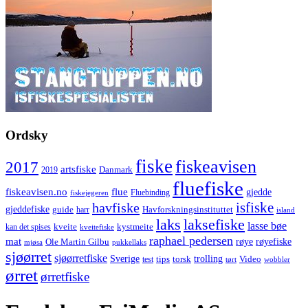
Ordsky
fiske
fiskeavisen
2017
artsfiske
Danmark
2019
fluefiske
fiskeavisen.no
flue
gjedde
fiskejegeren
Fluebinding
havfiske
isfiske
gjeddefiske
Havforskningsinstituttet
guide
harr
island
laks
laksefiske
lasse bøe
kveite
kystmeite
kan det spises
kveitefiske
raphael pedersen
mat
røye
røyefiske
Ole Martin Gilbu
mjøsa
pukkellaks
sjøørret
sjøørretfiske
trolling
Sverige
tips
torsk
Video
test
wobbler
tørt
ørret
ørretfiske