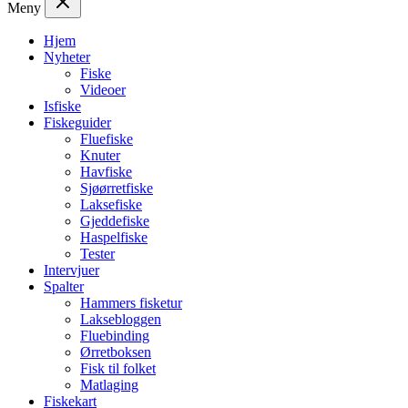
Meny
Hjem
Nyheter
Fiske
Videoer
Isfiske
Fiskeguider
Fluefiske
Knuter
Havfiske
Sjøørretfiske
Laksefiske
Gjeddefiske
Haspelfiske
Tester
Intervjuer
Spalter
Hammers fisketur
Laksebloggen
Fluebinding
Ørretboksen
Fisk til folket
Matlaging
Fiskekart