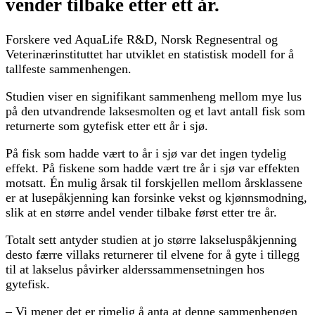
vender tilbake etter ett år.
Forskere ved AquaLife R&D, Norsk Regnesentral og
Veterinærinstituttet har utviklet en statistisk modell for å
tallfeste sammenhengen.
Studien viser en signifikant sammenheng mellom mye lus
på den utvandrende laksesmolten og et lavt antall fisk som
returnerte som gytefisk etter ett år i sjø.
På fisk som hadde vært to år i sjø var det ingen tydelig
effekt. På fiskene som hadde vært tre år i sjø var effekten
motsatt. Én mulig årsak til forskjellen mellom årsklassene
er at lusepåkjenning kan forsinke vekst og kjønnsmodning,
slik at en større andel vender tilbake først etter tre år.
Totalt sett antyder studien at jo større lakseluspåkjenning
desto færre villaks returnerer til elvene for å gyte i tillegg
til at lakselus påvirker alderssammensetningen hos
gytefisk.
‒ Vi mener det er rimelig å anta at denne sammenhengen