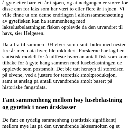
å gyte etter bare ett år i sjøen, og at nedgangen er større for
disse enn for laks som har vært to eller flere år i sjøen. Vi
ville finne ut om denne endringen i alderssammensetning
av gytefisken kan ha sammenheng med
lakselusbelastningen fisken opplevde da den utvandret til
havs, sier Helgesen.
Data fra til sammen 104 elver som i snitt bidro med nesten
fire år med data hver, ble inkludert. Forskerne har lagd en
statistisk modell for å tallfeste hvordan antall fisk som kom
tilbake for å gyte hang sammen med lusebelastningen de
opplevde som postsmolt. Det ble tatt hensyn til størrelsen
på elvene, ved å justere for teoretisk smoltproduksjon,
samt et anslag på antall utvandrende smolt basert på
historiske fangstdata.
Fant sammenheng mellom høy lusebelastning
og gytefisk i noen årsklasser
De fant en tydelig sammenheng (statistisk signifikant)
mellom mye lus på den utvandrende laksesmolten og et