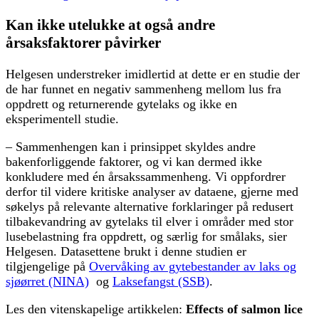
Kan ikke utelukke at også andre
årsaksfaktorer påvirker
Helgesen understreker imidlertid at dette er en studie der
de har funnet en negativ sammenheng mellom lus fra
oppdrett og returnerende gytelaks og ikke en
eksperimentell studie.
‒ Sammenhengen kan i prinsippet skyldes andre
bakenforliggende faktorer, og vi kan dermed ikke
konkludere med én årsakssammenheng. Vi oppfordrer
derfor til videre kritiske analyser av dataene, gjerne med
søkelys på relevante alternative forklaringer på redusert
tilbakevandring av gytelaks til elver i områder med stor
lusebelastning fra oppdrett, og særlig for smålaks, sier
Helgesen. Datasettene brukt i denne studien er
tilgjengelige på
Overvåking av gytebestander av laks og
sjøørret (NINA)
og
Laksefangst (SSB)
.
Les den vitenskapelige artikkelen:
Effects of salmon lice