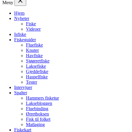
Meny
Hjem
Nyheter
Fiske
Videoer
Isfiske
Fiskeguider
Fluefiske
Knuter
Havfiske
Sjøørretfiske
Laksefiske
Gjeddefiske
Haspelfiske
Tester
Intervjuer
Spalter
Hammers fisketur
Laksebloggen
Fluebinding
Ørretboksen
Fisk til folket
Matlaging
Fiskekart