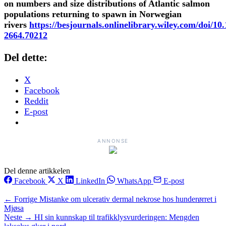
on numbers and size distributions of Atlantic salmon
populations returning to spawn in Norwegian
rivers
https://besjournals.onlinelibrary.wiley.com/doi/10
2664.70212
Del dette:
X
Facebook
Reddit
E-post
ANNONSE
Del denne artikkelen
Facebook
X
LinkedIn
WhatsApp
E-post
← Forrige
Mistanke om ulcerativ dermal nekrose hos hunderørret i
Mjøsa
Neste →
HI sin kunnskap til trafikklysvurderingen: Mengden