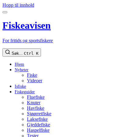
Hopp til innhold
Fiskeavisen
For fritids og sportsfiskere
Søk...
Ctrl K
Hjem
Nyheter
Fiske
Videoer
Isfiske
Fiskeguider
Fluefiske
Knuter
Havfiske
Sjøørretfiske
Laksefiske
Gjeddefiske
Haspelfiske
Tester