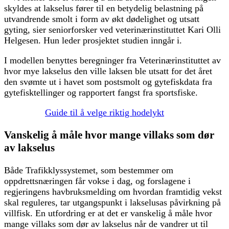
skyldes at lakselus fører til en betydelig belastning på
utvandrende smolt i form av økt dødelighet og utsatt
gyting, sier seniorforsker ved veterinærinstituttet Kari Olli
Helgesen. Hun leder prosjektet studien inngår i.
I modellen benyttes beregninger fra Veterinærinstituttet av
hvor mye lakselus den ville laksen ble utsatt for det året
den svømte ut i havet som postsmolt og gytefiskdata fra
gytefisktellinger og rapportert fangst fra sportsfiske.
Guide til å velge riktig hodelykt
Vanskelig å måle hvor mange villaks som dør
av lakselus
Både Trafikklyssystemet, som bestemmer om
oppdrettsnæringen får vokse i dag, og forslagene i
regjeringens havbruksmelding om hvordan framtidig vekst
skal reguleres, tar utgangspunkt i lakselusas påvirkning på
villfisk. En utfordring er at det er vanskelig å måle hvor
mange villaks som dør av lakselus når de vandrer ut til