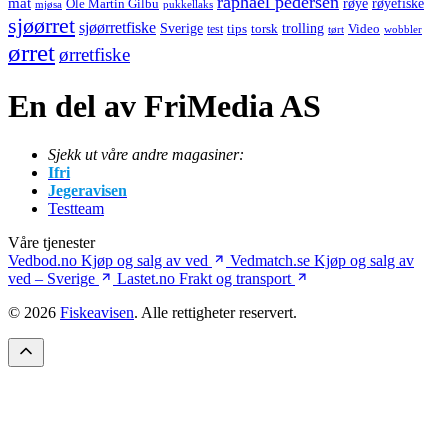
raphael pedersen
mat
røye
røyefiske
Ole Martin Gilbu
mjøsa
pukkellaks
sjøørret
sjøørretfiske
trolling
Sverige
tips
torsk
Video
test
wobbler
tørt
ørret
ørretfiske
En del av FriMedia AS
Sjekk ut våre andre magasiner:
Ifri
Jegeravisen
Testteam
Våre tjenester
Vedbod.no
Kjøp og salg av ved
Vedmatch.se
Kjøp og salg av
ved – Sverige
Lastet.no
Frakt og transport
© 2026
Fiskeavisen
. Alle rettigheter reservert.