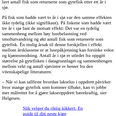
lavt antall fisk som returnerte som gytefisk etter ett år i
sjø.
På fisk som hadde vært to år i sjø var den samme effekten
ikke tydelig (ikke signifikant). På fiskene som hadde vært
tre år i sjø fant de motsatt effekt: Det var en tydelig
sammenheng mellom høy lusebelastning ved
smoltutvandring og økt antall fisk som returnerte som
gytefisk. Én mulig årsak til denne forskjellen i effekt
mellom årsklassene er at lusepåkjenning kan forsinke vekst
og kjønnsmodning. Antall år i sjø er utledet fra oppgitt
størrelse på gytefisken i datagrunnlaget og sammenhengen
mellom vekt og antall sjøvintre er hentet fra den
vitenskapelige litteraturen.
‒ Når vi kan tallfeste hvordan lakselus i oppdrett påvirker
hvor mange gytefisk som kommer tilbake, kan vi jobbe
mer målrettet for å gjøre lakseoppdrett bærekraftig, sier
Helgesen.
Slik velger du riktig kikkert: En
guide til ditt neste kjøp