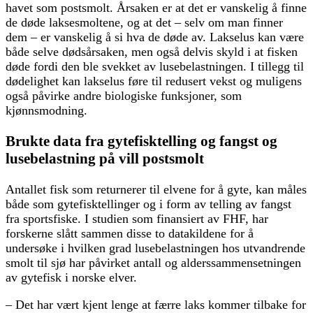
havet som postsmolt. Årsaken er at det er vanskelig å finne
de døde laksesmoltene, og at det – selv om man finner
dem – er vanskelig å si hva de døde av. Lakselus kan være
både selve dødsårsaken, men også delvis skyld i at fisken
døde fordi den ble svekket av lusebelastningen. I tillegg til
dødelighet kan lakselus føre til redusert vekst og muligens
også påvirke andre biologiske funksjoner, som
kjønnsmodning.
Brukte data fra gytefisktelling og fangst og
lusebelastning på vill postsmolt
Antallet fisk som returnerer til elvene for å gyte, kan måles
både som gytefisktellinger og i form av telling av fangst
fra sportsfiske. I studien som finansiert av FHF, har
forskerne slått sammen disse to datakildene for å
undersøke i hvilken grad lusebelastningen hos utvandrende
smolt til sjø har påvirket antall og alderssammensetningen
av gytefisk i norske elver.
‒ Det har vært kjent lenge at færre laks kommer tilbake for