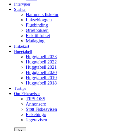
Intervjuer
Spalter
Hammers fisketur
Laksebloggen
Fluebinding
Ørretboksen
Fisk til folket
Matlaging
Fiskekart
Huggtabell
Huggtabell 2023
Huggtabell 2022
Huggtabell 2021
Huggtabell 2020
Huggtabell 2019
Huggtabell 2018
Turtips
Om Fiskeavisen
TIPS OSS
Annonsere
Støtt Fiskeavisen
Fiskebingo
Jegeravisen