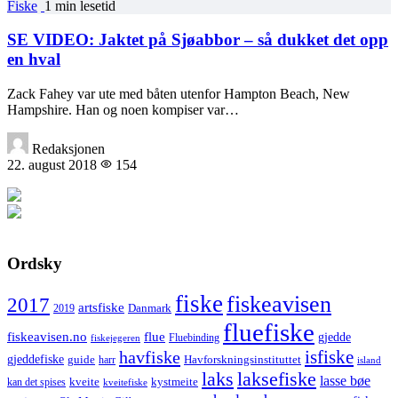
Fiske
1 min lesetid
SE VIDEO: Jaktet på Sjøabbor – så dukket det opp
en hval
Zack Fahey var ute med båten utenfor Hampton Beach, New
Hampshire. Han og noen kompiser var…
Redaksjonen
22. august 2018
154
Ordsky
fiske
fiskeavisen
2017
artsfiske
Danmark
2019
fluefiske
fiskeavisen.no
flue
gjedde
fiskejegeren
Fluebinding
havfiske
isfiske
gjeddefiske
Havforskningsinstituttet
guide
harr
island
laks
laksefiske
lasse bøe
kveite
kystmeite
kan det spises
kveitefiske