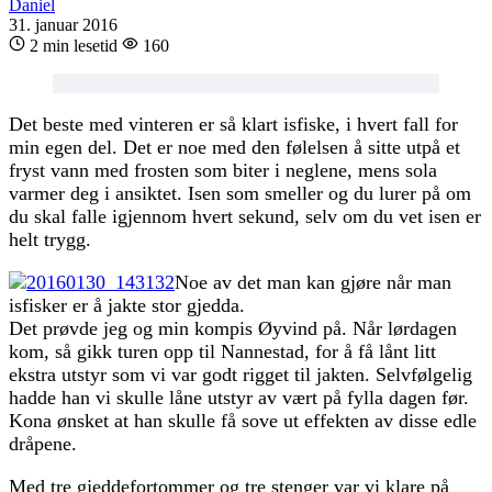
Daniel
31. januar 2016
2 min lesetid
160
Det beste med vinteren er så klart isfiske, i hvert fall for
min egen del. Det er noe med den følelsen å sitte utpå et
fryst vann med frosten som biter i neglene, mens sola
varmer deg i ansiktet. Isen som smeller og du lurer på om
du skal falle igjennom hvert sekund, selv om du vet isen er
helt trygg.
Noe av det man kan gjøre når man
isfisker er å jakte stor gjedda.
Det prøvde jeg og min kompis Øyvind på. Når lørdagen
kom, så gikk turen opp til Nannestad, for å få lånt litt
ekstra utstyr som vi var godt rigget til jakten. Selvfølgelig
hadde han vi skulle låne utstyr av vært på fylla dagen før.
Kona ønsket at han skulle få sove ut effekten av disse edle
dråpene.
Med tre gjeddefortommer og tre stenger var vi klare på