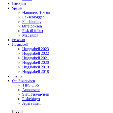
Intervjuer
Spalter
Hammers fisketur
Laksebloggen
Fluebinding
Ørretboksen
Fisk til folket
Matlaging
Fiskekart
Huggtabell
Huggtabell 2023
Huggtabell 2022
Huggtabell 2021
Huggtabell 2020
Huggtabell 2019
Huggtabell 2018
Turtips
Om Fiskeavisen
TIPS OSS
Annonsere
Støtt Fiskeavisen
Fiskebingo
Jegeravisen