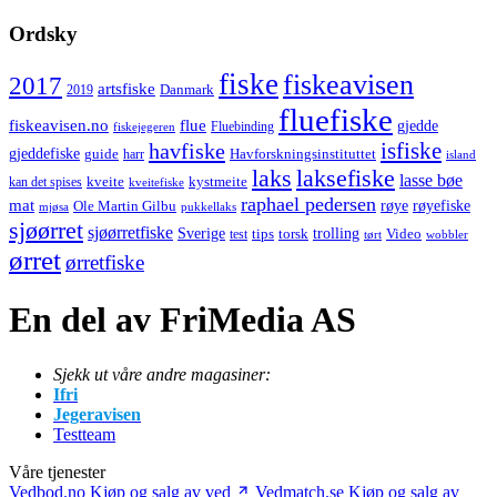
Ordsky
fiske
fiskeavisen
2017
artsfiske
Danmark
2019
fluefiske
fiskeavisen.no
flue
gjedde
fiskejegeren
Fluebinding
havfiske
isfiske
gjeddefiske
Havforskningsinstituttet
guide
harr
island
laks
laksefiske
lasse bøe
kveite
kystmeite
kan det spises
kveitefiske
raphael pedersen
mat
røye
røyefiske
Ole Martin Gilbu
mjøsa
pukkellaks
sjøørret
sjøørretfiske
trolling
Sverige
tips
torsk
Video
test
wobbler
tørt
ørret
ørretfiske
En del av FriMedia AS
Sjekk ut våre andre magasiner:
Ifri
Jegeravisen
Testteam
Våre tjenester
Vedbod.no
Kjøp og salg av ved
Vedmatch.se
Kjøp og salg av