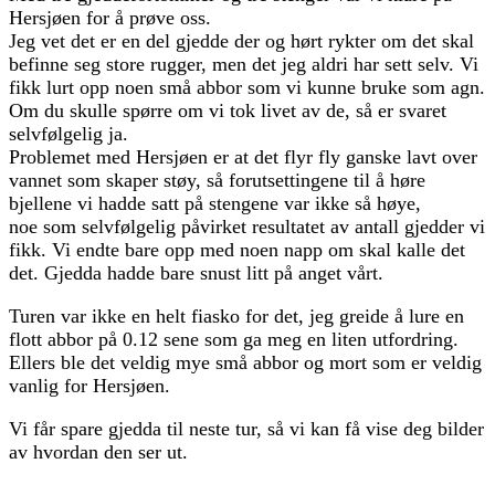
Hersjøen for å prøve oss.
Jeg vet det er en del gjedde der og hørt rykter om det skal
befinne seg store rugger, men det jeg aldri har sett selv. Vi
fikk lurt opp noen små abbor som vi kunne bruke som agn.
Om du skulle spørre om vi tok livet av de, så er svaret
selvfølgelig ja.
Problemet med Hersjøen er at det flyr fly ganske lavt over
vannet som skaper støy, så forutsettingene til å høre
bjellene vi hadde satt på stengene var ikke så høye,
noe som selvfølgelig påvirket resultatet av antall gjedder vi
fikk. Vi endte bare opp med noen napp om skal kalle det
det. Gjedda hadde bare snust litt på anget vårt.
Turen var ikke en helt fiasko for det, jeg greide å lure en
flott abbor på 0.12 sene som ga meg en liten utfordring.
Ellers ble det veldig mye små abbor og mort som er veldig
vanlig for Hersjøen.
Vi får spare gjedda til neste tur, så vi kan få vise deg bilder
av hvordan den ser ut.