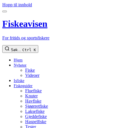
Hopp til innhold
Fiskeavisen
For fritids og sportsfiskere
Søk...
Ctrl K
Hjem
Nyheter
Fiske
Videoer
Isfiske
Fiskeguider
Fluefiske
Knuter
Havfiske
Sjøørretfiske
Laksefiske
Gjeddefiske
Haspelfiske
Tester