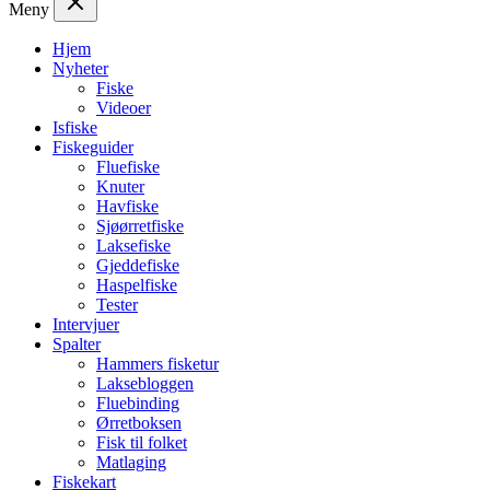
Meny
Hjem
Nyheter
Fiske
Videoer
Isfiske
Fiskeguider
Fluefiske
Knuter
Havfiske
Sjøørretfiske
Laksefiske
Gjeddefiske
Haspelfiske
Tester
Intervjuer
Spalter
Hammers fisketur
Laksebloggen
Fluebinding
Ørretboksen
Fisk til folket
Matlaging
Fiskekart