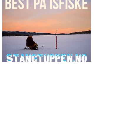
Ordsky
fiske
fiskeavisen
2017
artsfiske
Danmark
2019
fluefiske
fiskeavisen.no
flue
gjedde
fiskejegeren
Fluebinding
havfiske
isfiske
gjeddefiske
Havforskningsinstituttet
guide
harr
island
laks
laksefiske
lasse bøe
kveite
kystmeite
kan det spises
kveitefiske
raphael pedersen
mat
røye
røyefiske
Ole Martin Gilbu
mjøsa
pukkellaks