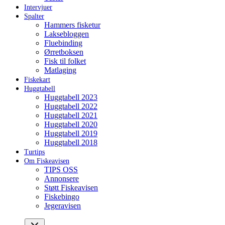
Intervjuer
Spalter
Hammers fisketur
Laksebloggen
Fluebinding
Ørretboksen
Fisk til folket
Matlaging
Fiskekart
Huggtabell
Huggtabell 2023
Huggtabell 2022
Huggtabell 2021
Huggtabell 2020
Huggtabell 2019
Huggtabell 2018
Turtips
Om Fiskeavisen
TIPS OSS
Annonsere
Støtt Fiskeavisen
Fiskebingo
Jegeravisen