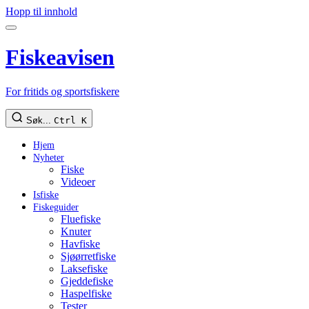
Hopp til innhold
Fiskeavisen
For fritids og sportsfiskere
Søk...
Ctrl K
Hjem
Nyheter
Fiske
Videoer
Isfiske
Fiskeguider
Fluefiske
Knuter
Havfiske
Sjøørretfiske
Laksefiske
Gjeddefiske
Haspelfiske
Tester