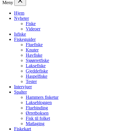
Meny
Hjem
Nyheter
Fiske
Videoer
Isfiske
Fiskeguider
Fluefiske
Knuter
Havfiske
Sjøørretfiske
Laksefiske
Gjeddefiske
Haspelfiske
Tester
Intervjuer
Spalter
Hammers fisketur
Laksebloggen
Fluebinding
Ørretboksen
Fisk til folket
Matlaging
Fiskekart