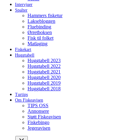
Intervjuer
Spalter
Hammers fisketur
Laksebloggen
Fluebinding
Ørretboksen
Fisk til folket
Matlaging
Fiskekart
Huggtabell
Huggtabell 2023
Huggtabell 2022
Huggtabell 2021
Huggtabell 2020
Huggtabell 2019
Huggtabell 2018
Turtips
Om Fiskeavisen
TIPS OSS
Annonsere
Støtt Fiskeavisen
Fiskebingo
Jegeravisen