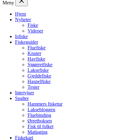
Meny
Hjem
Nyheter
Fiske
Videoer
Isfiske
Fiskeguider
Fluefiske
Knuter
Havfiske
Sjøørretfiske
Laksefiske
Gjeddefiske
Haspelfiske
Tester
Intervjuer
Spalter
Hammers fisketur
Laksebloggen
Fluebinding
Ørretboksen
Fisk til folket
Matlaging
Fiskekart